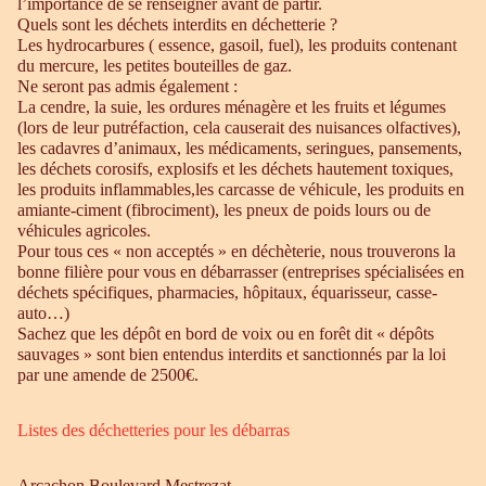
l’importance de se renseigner avant de partir.
Quels sont les déchets interdits en déchetterie ?
Les hydrocarbures ( essence, gasoil, fuel), les produits contenant
du mercure, les petites bouteilles de gaz.
Ne seront pas admis également :
La cendre, la suie, les ordures ménagère et les fruits et légumes
(lors de leur putréfaction, cela causerait des nuisances olfactives),
les cadavres d’animaux, les médicaments, seringues, pansements,
les déchets corosifs, explosifs et les déchets hautement toxiques,
les produits inflammables,les carcasse de véhicule, les produits en
amiante-ciment (fibrociment), les pneux de poids lours ou de
véhicules agricoles.
Pour tous ces « non acceptés » en déchèterie, nous trouverons la
bonne filière pour vous en débarrasser (entreprises spécialisées en
déchets spécifiques, pharmacies, hôpitaux, équarisseur, casse-
auto…)
Sachez que les dépôt en bord de voix ou en forêt dit « dépôts
sauvages » sont bien entendus interdits et sanctionnés par la loi
par une amende de 2500€.
Listes des déchetteries pour les débarras
Arcachon Boulevard Mestrezat