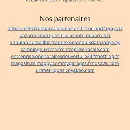
Nos partenaires
debarras83.fr
debarrasdemaison.fr
trocland.fr
yoys.fr
bazardesmarques.fr
brocante-debarras.fr
a-toulon.com
allbiz.fr
annexx.com
bulkdata.io
bye.fyi
campingauxerre.fr
entreprise-locale.com
entreprise.one
horairesdouverture24.fr
hotfrog.fr
magasin.tel
mappy.com
mygarages.fr
nosavis.com
urlmetriques.co
yakeo.com