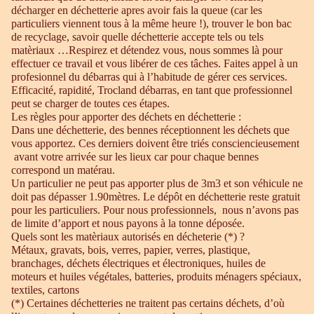
décharger en déchetterie apres avoir fais la queue (car les
particuliers viennent tous à la même heure !), trouver le bon bac
de recyclage, savoir quelle déchetterie accepte tels ou tels
matèriaux …Respirez et détendez vous, nous sommes là pour
effectuer ce travail et vous libérer de ces tâches. Faites appel à un
profesionnel du débarras qui à l’habitude de gérer ces services.
Efficacité, rapidité, Trocland débarras, en tant que professionnel
peut se charger de toutes ces étapes.
Les règles pour apporter des déchets en déchetterie :
Dans une déchetterie, des bennes réceptionnent les déchets que
vous apportez. Ces derniers doivent être triés consciencieusement
avant votre arrivée sur les lieux car pour chaque bennes
correspond un matérau.
Un particulier ne peut pas apporter plus de 3m3 et son véhicule ne
doit pas dépasser 1.90mètres. Le dépôt en déchetterie reste gratuit
pour les particuliers. Pour nous professionnels, nous n’avons pas
de limite d’apport et nous payons à la tonne déposée.
Quels sont les matèriaux autorisés en décheterie (*) ?
Métaux, gravats, bois, verres, papier, verres, plastique,
branchages, déchets électriques et électroniques, huiles de
moteurs et huiles végétales, batteries, produits ménagers spéciaux,
textiles, cartons
(*) Certaines déchetteries ne traitent pas certains déchets, d’où