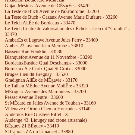
Gujan Mestras Avenue de CÈsarÈe - 33470
La Teste de Buch Avenue de l'aÈrodrome- 33260
La Teste de Buch - Cazaux Avenue Marie Dufaure - 33260
Le Teich AllÈe de Bordeaux - 33470
Le Teich Centre de valorisation des dÈchets - Lieu dit "Graulin" -
33470
AmbarËs et Lagrave Avenue Jules Ferry - 33400
Ambes 22, avenue Jean Mermoz - 33810
Bassens Rue Franklin - 33530
Blanquefort Avenue du 11 Novembre - 33290
BordeauxBastide Quai Deschamps - 33000
Bordeaux Ste Croix Quai St Croix - 33000
Bruges Lieu dit Bregnay - 33520
Gradignan AllÈe de MÈgavie - 33170
Le Taillan MÈdoc Avenue MoliËre - 33320
MÈrignac Avenue des Maronniers - 33700
Pessac Avenue Beutre - 33600
St MÈdard en Jalles Avenue de Touban - 33160
Villenave d'Ornon Chemin Houcade - 33140
Andernos Rue Gustave Eiffel - ZI
Audenge 43, Liougey sud (zone artisanale)
BÈguey ZI BÈguey - 33410
St Caprais ZA du Limancet - 33880