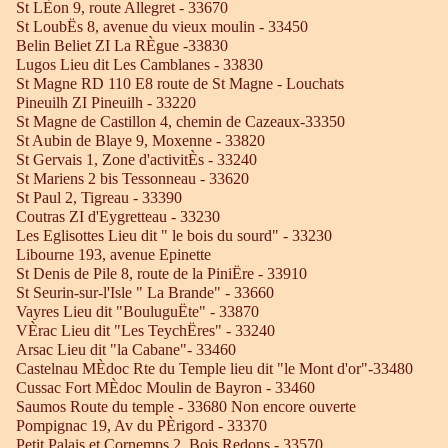
St LÈon 9, route Allegret - 33670
St LoubËs 8, avenue du vieux moulin - 33450
Belin Beliet ZI La RÈgue -33830
Lugos Lieu dit Les Camblanes - 33830
St Magne RD 110 E8 route de St Magne - Louchats
Pineuilh ZI Pineuilh - 33220
St Magne de Castillon 4, chemin de Cazeaux-33350
St Aubin de Blaye 9, Moxenne - 33820
St Gervais 1, Zone d'activitÈs - 33240
St Mariens 2 bis Tessonneau - 33620
St Paul 2, Tigreau - 33390
Coutras ZI d'Eygretteau - 33230
Les Eglisottes Lieu dit " le bois du sourd" - 33230
Libourne 193, avenue Epinette
St Denis de Pile 8, route de la PiniËre - 33910
St Seurin-sur-l'Isle " La Brande" - 33660
Vayres Lieu dit "BouluguËte" - 33870
VÈrac Lieu dit "Les TeychËres" - 33240
Arsac Lieu dit "la Cabane"- 33460
Castelnau MÈdoc Rte du Temple lieu dit "le Mont d'or"-33480
Cussac Fort MÈdoc Moulin de Bayron - 33460
Saumos Route du temple - 33680 Non encore ouverte
Pompignac 19, Av du PÈrigord - 33370
Petit Palais et Cornemps 2, Bois Redons - 33570