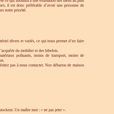
te ce qui aboutira à une estimation des biens au plus
hes, il est donc préférable d’avoir une personne de
s notre priorité.
riel divers et variés, ce qui nous permet d’en faire
’acquérir du mobilier et des bibelots.
matériaux polluants, moins de transport, moins de
as.
ésitez pas à nous contacter. Nos débarras de maison
ockent. Un maître mot : « ne pas jeter ».