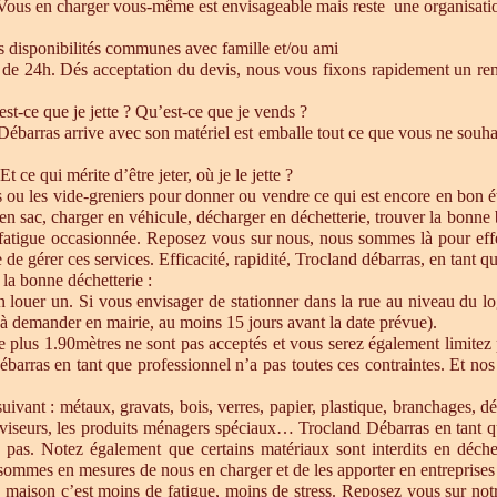
 Vous en charger vous-même est envisageable mais reste une organisatio
es disponibilités communes avec famille et/ou ami
de 24h. Dés acceptation du devis, nous vous fixons rapidement un ren
est-ce que je jette ? Qu’est-ce que je vends ?
barras arrive avec son matériel est emballe tout ce que vous ne souhait
Et ce qui mérite d’être jeter, où je le jette ?
s ou les vide-greniers pour donner ou vendre ce qui est encore en bon état
re en sac, charger en véhicule, décharger en déchetterie, trouver la bonn
 fatigue occasionnée. Reposez vous sur nous, nous sommes là pour effect
de gérer ces services. Efficacité, rapidité, Trocland débarras, en tant q
 la bonne déchetterie :
en louer un. Si vous envisager de stationner dans la rue au niveau du l
u à demander en mairie, au moins 15 jours avant la date prévue).
e plus 1.90mètres ne sont pas acceptés et vous serez également limitez 
ébarras en tant que professionnel n’a pas toutes ces contraintes. Et n
uivant : métaux, gravats, bois, verres, papier, plastique, branchages, dé
éléviseurs, les produits ménagers spéciaux… Trocland Débarras en tant 
 pas. Notez également que certains matériaux sont interdits en déche
sommes en mesures de nous en charger et de les apporter en entreprises 
 maison c’est moins de fatigue, moins de stress. Reposez vous sur notre