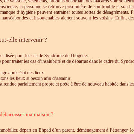
s, de vaisselle, vêtements, produits débordant des placards voir de détrit
cience, la personne se retrouve prisonnière de son trouble et son habi
e manque d’hygiène peuvent entrainer toutes sortes de désagréments. F
s nauséabondes et insoutenables alertent souvent les voisins. Enfin, de
ut-elle intervenir ?
écialisée pour les cas de Syndrome de Diogène.
e pour traiter les cas d’insalubrité et de débarras dans le cadre du Syn
age après état des lieux
ons les lieux si besoin afin d’assainir
st rendue parfaitement propre et prète à être de nouveau habitée dans le
 débarrasser ma maison ?
mmobilier, départ en Ehpad d’un parent, déménagement à l’étranger, l