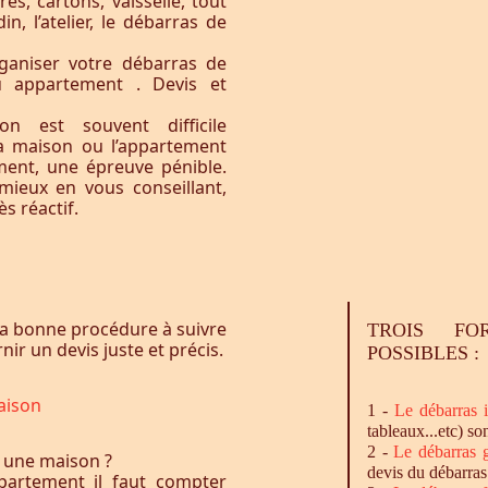
res, cartons, vaisselle, tout
n, l’atelier, le débarras de
ganiser votre débarras de
u appartement . Devis et
n est souvent difficile
la maison ou l’appartement
ement, une épreuve pénible.
ieux en vous conseillant,
s réactif.
a bonne procédure à suivre
TROIS FO
ir un devis juste et précis.
POSSIBLES :
aison
1 -
Le
débarras
i
tableaux...etc) so
2 -
Le
débarras
g
 une maison ?
devis du débarras
artement il faut compter