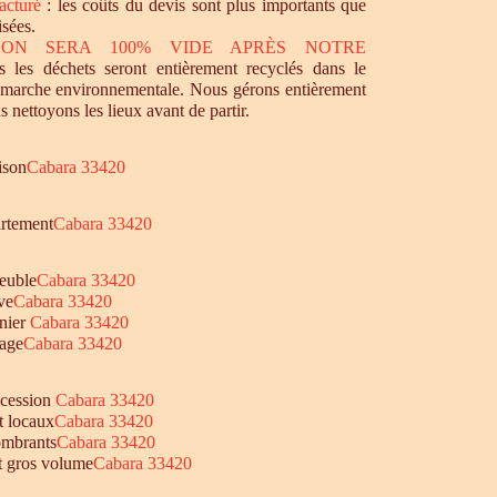
acturé
: les coûts du devis sont plus importants que
isées.
SON SERA 100% VIDE APRÈS NOTRE
 les déchets seront entièrement recyclés dans le
émarche environnementale. Nous gérons entièrement
s nettoyons les lieux avant de partir.
ison
Cabara 33420
artement
Cabara 33420
euble
Cabara 33420
ve
Cabara 33420
nier
Cabara 33420
age
Cabara 33420
ccession
Cabara 33420
t locaux
Cabara 33420
ombrants
Cabara 33420
et gros volume
Cabara 33420