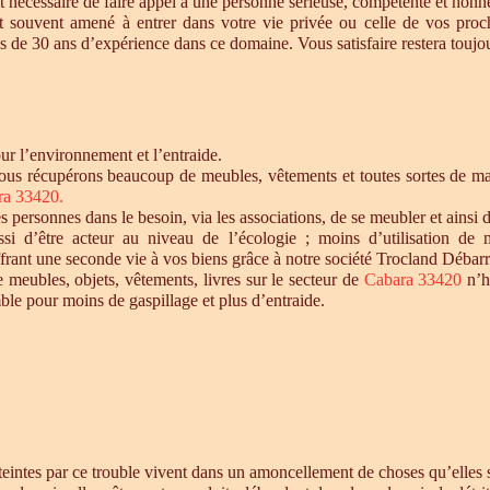
t nécessaire de faire appel à une personne sérieuse, compétente et honnê
st souvent amené à entrer dans votre vie privée ou celle de vos proc
 de 30 ans d’expérience dans ce domaine. Vous satisfaire restera toujour
r l’environnement et l’entraide.
ous récupérons beaucoup de meubles, vêtements et toutes sortes de maté
ra 33420.
personnes dans le besoin, via les associations, de se meubler et ainsi d
si d’être acteur au niveau de l’écologie ; moins d’utilisation de 
offrant une seconde vie à vos biens grâce à notre société Trocland Débarr
e meubles, objets, vêtements, livres sur le secteur de
Cabara 33420
n’h
ble pour moins de gaspillage et plus d’entraide.
intes par ce trouble vivent dans un amoncellement de choses qu’elles st