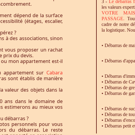
3 -
Le
débarras
f
l’encombrement.
les valeurs expert
VOTRE MAI
ement dépend de la surface
PASSAGE.
Tous
essibilité (étages, escalier,
cadre de notre d
la logistique. Nou
pérez ?
s à des associations, sinon
•
Débarras
de ma
nt vous proposer un rachat
e prix du devis.
 ou mon appartement est-il
• Débarras d'app
ou appartement sur
Cabara
•
Débarras
d'imm
ras sont établis de manière
•
Débarras
de Ca
•
Débarras
de gre
la valeur des objets dans la
•
Débarras
de gar
0 ans dans le domaine de
ous estimerons au mieux vos
• Débarras de su
• Débarras de tou
du débarras ?
• Débarras d'enc
otos personnels pour vous
• Débarras petit 
rs du débarras. Le reste