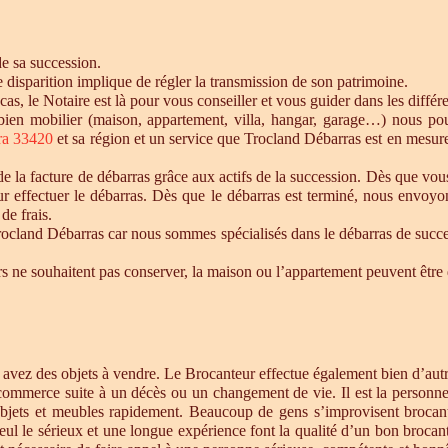
de sa succession.
te disparition implique de régler la transmission de son patrimoine.
 cas, le Notaire est là pour vous conseiller et vous guider dans les diffé
n bien mobilier (maison, appartement, villa, hangar, garage…) nous p
ra 33420
et sa région et un service que Trocland Débarras est en mesure
 la facture de débarras grâce aux actifs de la succession. Dès que vou
r effectuer le débarras. Dès que le débarras est terminé, nous envoyon
de frais.
cland Débarras car nous sommes spécialisés dans le débarras de successi
tiers ne souhaitent pas conserver, la maison ou l’appartement peuvent êt
s avez des objets à vendre. Le Brocanteur effectue également bien d’au
 commerce suite à un décès ou un changement de vie. Il est la personne 
objets et meubles rapidement. Beaucoup de gens s’improvisent brocan
eul le sérieux et une longue expérience font la qualité d’un bon brocan