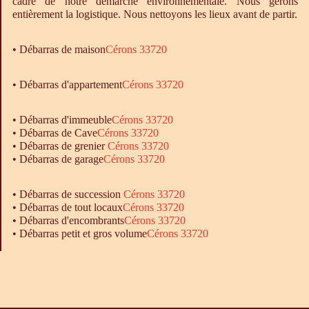
cadre de notre démarche environnementale. Nous gérons
entièrement la logistique. Nous nettoyons les lieux avant de partir.
•
Débarras
de maison
Cérons 33720
• Débarras d'appartement
Cérons 33720
•
Débarras
d'immeuble
Cérons 33720
•
Débarras
de Cave
Cérons 33720
•
Débarras
de grenier
Cérons 33720
•
Débarras
de garage
Cérons 33720
• Débarras de succession
Cérons 33720
• Débarras de tout locaux
Cérons 33720
• Débarras d'encombrants
Cérons 33720
• Débarras petit et gros volume
Cérons 33720