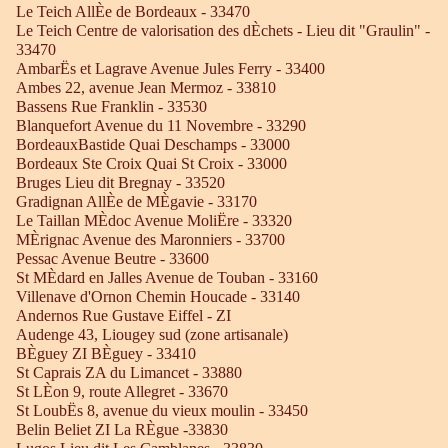
Le Teich AllÈe de Bordeaux - 33470
Le Teich Centre de valorisation des dÈchets - Lieu dit "Graulin" -
33470
AmbarËs et Lagrave Avenue Jules Ferry - 33400
Ambes 22, avenue Jean Mermoz - 33810
Bassens Rue Franklin - 33530
Blanquefort Avenue du 11 Novembre - 33290
BordeauxBastide Quai Deschamps - 33000
Bordeaux Ste Croix Quai St Croix - 33000
Bruges Lieu dit Bregnay - 33520
Gradignan AllÈe de MÈgavie - 33170
Le Taillan MÈdoc Avenue MoliËre - 33320
MÈrignac Avenue des Maronniers - 33700
Pessac Avenue Beutre - 33600
St MÈdard en Jalles Avenue de Touban - 33160
Villenave d'Ornon Chemin Houcade - 33140
Andernos Rue Gustave Eiffel - ZI
Audenge 43, Liougey sud (zone artisanale)
BÈguey ZI BÈguey - 33410
St Caprais ZA du Limancet - 33880
St LÈon 9, route Allegret - 33670
St LoubËs 8, avenue du vieux moulin - 33450
Belin Beliet ZI La RÈgue -33830