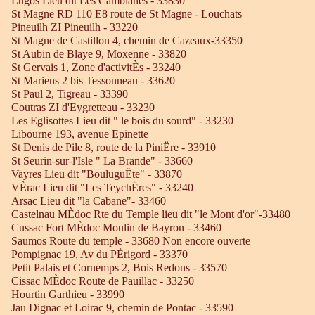
Lugos Lieu dit Les Camblanes - 33830
St Magne RD 110 E8 route de St Magne - Louchats
Pineuilh ZI Pineuilh - 33220
St Magne de Castillon 4, chemin de Cazeaux-33350
St Aubin de Blaye 9, Moxenne - 33820
St Gervais 1, Zone d'activitÈs - 33240
St Mariens 2 bis Tessonneau - 33620
St Paul 2, Tigreau - 33390
Coutras ZI d'Eygretteau - 33230
Les Eglisottes Lieu dit " le bois du sourd" - 33230
Libourne 193, avenue Epinette
St Denis de Pile 8, route de la PiniËre - 33910
St Seurin-sur-l'Isle " La Brande" - 33660
Vayres Lieu dit "BouluguËte" - 33870
VÈrac Lieu dit "Les TeychËres" - 33240
Arsac Lieu dit "la Cabane"- 33460
Castelnau MÈdoc Rte du Temple lieu dit "le Mont d'or"-33480
Cussac Fort MÈdoc Moulin de Bayron - 33460
Saumos Route du temple - 33680 Non encore ouverte
Pompignac 19, Av du PÈrigord - 33370
Petit Palais et Cornemps 2, Bois Redons - 33570
Cissac MÈdoc Route de Pauillac - 33250
Hourtin Garthieu - 33990
Jau Dignac et Loirac 9, chemin de Pontac - 33590