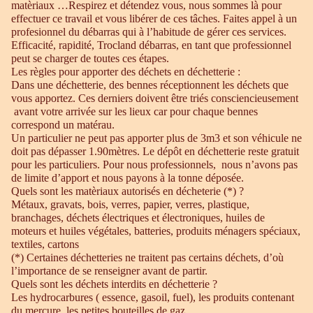
matèriaux …Respirez et détendez vous, nous sommes là pour
effectuer ce travail et vous libérer de ces tâches. Faites appel à un
profesionnel du débarras qui à l’habitude de gérer ces services.
Efficacité, rapidité, Trocland débarras, en tant que professionnel
peut se charger de toutes ces étapes.
Les règles pour apporter des déchets en déchetterie :
Dans une déchetterie, des bennes réceptionnent les déchets que
vous apportez. Ces derniers doivent être triés consciencieusement
avant votre arrivée sur les lieux car pour chaque bennes
correspond un matérau.
Un particulier ne peut pas apporter plus de 3m3 et son véhicule ne
doit pas dépasser 1.90mètres. Le dépôt en déchetterie reste gratuit
pour les particuliers. Pour nous professionnels, nous n’avons pas
de limite d’apport et nous payons à la tonne déposée.
Quels sont les matèriaux autorisés en décheterie (*) ?
Métaux, gravats, bois, verres, papier, verres, plastique,
branchages, déchets électriques et électroniques, huiles de
moteurs et huiles végétales, batteries, produits ménagers spéciaux,
textiles, cartons
(*) Certaines déchetteries ne traitent pas certains déchets, d’où
l’importance de se renseigner avant de partir.
Quels sont les déchets interdits en déchetterie ?
Les hydrocarbures ( essence, gasoil, fuel), les produits contenant
du mercure, les petites bouteilles de gaz.