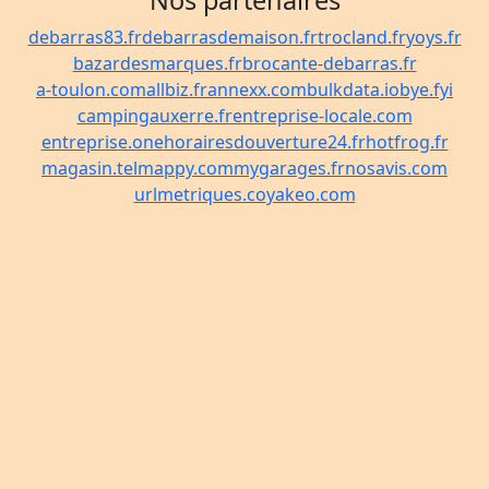
Nos partenaires
debarras83.fr
debarrasdemaison.fr
trocland.fr
yoys.fr
bazardesmarques.fr
brocante-debarras.fr
a-toulon.com
allbiz.fr
annexx.com
bulkdata.io
bye.fyi
campingauxerre.fr
entreprise-locale.com
entreprise.one
horairesdouverture24.fr
hotfrog.fr
magasin.tel
mappy.com
mygarages.fr
nosavis.com
urlmetriques.co
yakeo.com