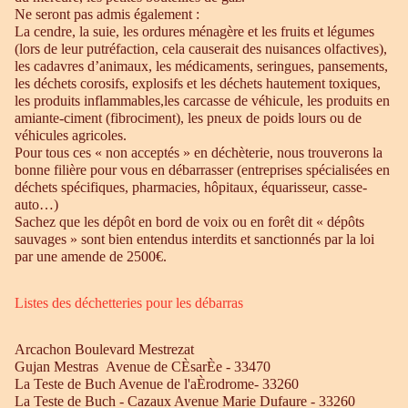
Ne seront pas admis également :
La cendre, la suie, les ordures ménagère et les fruits et légumes
(lors de leur putréfaction, cela causerait des nuisances olfactives),
les cadavres d’animaux, les médicaments, seringues, pansements,
les déchets corosifs, explosifs et les déchets hautement toxiques,
les produits inflammables,les carcasse de véhicule, les produits en
amiante-ciment (fibrociment), les pneux de poids lours ou de
véhicules agricoles.
Pour tous ces « non acceptés » en déchèterie, nous trouverons la
bonne filière pour vous en débarrasser (entreprises spécialisées en
déchets spécifiques, pharmacies, hôpitaux, équarisseur, casse-
auto…)
Sachez que les dépôt en bord de voix ou en forêt dit « dépôts
sauvages » sont bien entendus interdits et sanctionnés par la loi
par une amende de 2500€.
Listes des déchetteries pour les débarras
Arcachon Boulevard Mestrezat
Gujan Mestras Avenue de CÈsarÈe - 33470
La Teste de Buch Avenue de l'aÈrodrome- 33260
La Teste de Buch - Cazaux Avenue Marie Dufaure - 33260