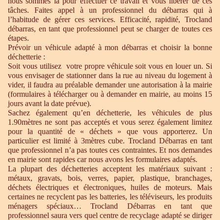
nous sommes là pour effectuer ce travail et vous libérer de ces
tâches. Faites appel à un professionnel du débarras qui à
l’habitude de gérer ces services. Efficacité, rapidité, Trocland
débarras, en tant que professionnel peut se charger de toutes ces
étapes.
Prévoir un véhicule adapté à mon débarras et choisir la bonne
déchetterie :
Soit vous utilisez votre propre véhicule soit vous en louer un. Si
vous envisager de stationner dans la rue au niveau du logement à
vider, il faudra au préalable demander une autorisation à la mairie
(formulaires à télécharger ou à demander en mairie, au moins 15
jours avant la date prévue).
Sachez également qu’en déchetterie, les véhicules de plus
1.90mètres ne sont pas acceptés et vous serez également limitez
pour la quantité de « déchets » que vous apporterez. Un
particulier est limité à 3mètres cube. Trocland Débarras en tant
que professionnel n’a pas toutes ces contraintes. Et nos demandes
en mairie sont rapides car nous avons les formulaires adaptés.
La plupart des déchetteries acceptent les matériaux suivant :
métaux, gravats, bois, verres, papier, plastique, branchages,
déchets électriques et électroniques, huiles de moteurs. Mais
certaines ne recyclent pas les batteries, les téléviseurs, les produits
ménagers spéciaux… Trocland Débarras en tant que
professionnel saura vers quel centre de recyclage adapté se diriger