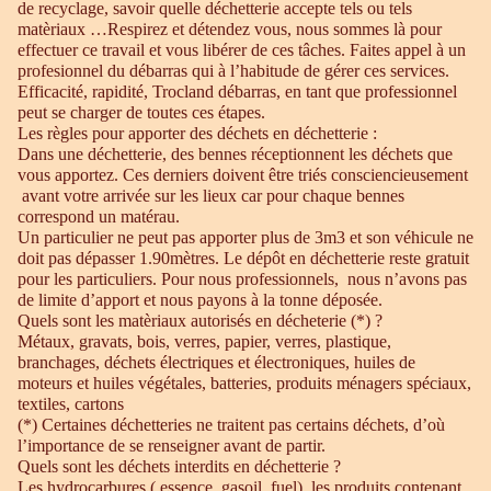
de recyclage, savoir quelle déchetterie accepte tels ou tels
matèriaux …Respirez et détendez vous, nous sommes là pour
effectuer ce travail et vous libérer de ces tâches. Faites appel à un
profesionnel du débarras qui à l’habitude de gérer ces services.
Efficacité, rapidité, Trocland débarras, en tant que professionnel
peut se charger de toutes ces étapes.
Les règles pour apporter des déchets en déchetterie :
Dans une déchetterie, des bennes réceptionnent les déchets que
vous apportez. Ces derniers doivent être triés consciencieusement
avant votre arrivée sur les lieux car pour chaque bennes
correspond un matérau.
Un particulier ne peut pas apporter plus de 3m3 et son véhicule ne
doit pas dépasser 1.90mètres. Le dépôt en déchetterie reste gratuit
pour les particuliers. Pour nous professionnels, nous n’avons pas
de limite d’apport et nous payons à la tonne déposée.
Quels sont les matèriaux autorisés en décheterie (*) ?
Métaux, gravats, bois, verres, papier, verres, plastique,
branchages, déchets électriques et électroniques, huiles de
moteurs et huiles végétales, batteries, produits ménagers spéciaux,
textiles, cartons
(*) Certaines déchetteries ne traitent pas certains déchets, d’où
l’importance de se renseigner avant de partir.
Quels sont les déchets interdits en déchetterie ?
Les hydrocarbures ( essence, gasoil, fuel), les produits contenant