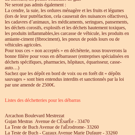
Ne seront pas admis également :
La cendre, la suie, les ordures ménagère et les fruits et légumes
(lors de leur putréfaction, cela causerait des nuisances olfactives),
les cadavres d’animaux, les médicaments, seringues, pansements,
les déchets corosifs, explosifs et les déchets hautement toxiques,
les produits inflammables,les carcasse de véhicule, les produits en
amiante-ciment (fibrociment), les pneux de poids lours ou de
véhicules agricoles.
Pour tous ces « non acceptés » en déchèterie, nous trouverons la
bonne filière pour vous en débarrasser (entreprises spécialisées en
déchets spécifiques, pharmacies, hôpitaux, équarisseur, casse-
auto…)
Sachez que les dépôt en bord de voix ou en forêt dit « dépôts
sauvages » sont bien entendus interdits et sanctionnés par la loi
par une amende de 2500€.
Listes des déchetteries pour les débarras
Arcachon Boulevard Mestrezat
Gujan Mestras Avenue de CÈsarÈe - 33470
La Teste de Buch Avenue de l'aÈrodrome- 33260
La Teste de Buch - Cazaux Avenue Marie Dufaure - 33260