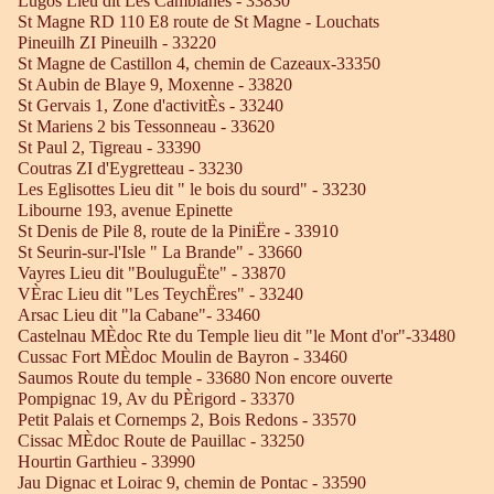
Lugos Lieu dit Les Camblanes - 33830
St Magne RD 110 E8 route de St Magne - Louchats
Pineuilh ZI Pineuilh - 33220
St Magne de Castillon 4, chemin de Cazeaux-33350
St Aubin de Blaye 9, Moxenne - 33820
St Gervais 1, Zone d'activitÈs - 33240
St Mariens 2 bis Tessonneau - 33620
St Paul 2, Tigreau - 33390
Coutras ZI d'Eygretteau - 33230
Les Eglisottes Lieu dit " le bois du sourd" - 33230
Libourne 193, avenue Epinette
St Denis de Pile 8, route de la PiniËre - 33910
St Seurin-sur-l'Isle " La Brande" - 33660
Vayres Lieu dit "BouluguËte" - 33870
VÈrac Lieu dit "Les TeychËres" - 33240
Arsac Lieu dit "la Cabane"- 33460
Castelnau MÈdoc Rte du Temple lieu dit "le Mont d'or"-33480
Cussac Fort MÈdoc Moulin de Bayron - 33460
Saumos Route du temple - 33680 Non encore ouverte
Pompignac 19, Av du PÈrigord - 33370
Petit Palais et Cornemps 2, Bois Redons - 33570
Cissac MÈdoc Route de Pauillac - 33250
Hourtin Garthieu - 33990
Jau Dignac et Loirac 9, chemin de Pontac - 33590