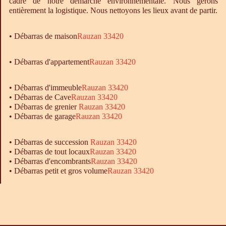
cadre de notre démarche environnementale. Nous gérons
entièrement la logistique. Nous nettoyons les lieux avant de partir.
•
Débarras
de maison
Rauzan 33420
• Débarras d'appartement
Rauzan 33420
•
Débarras
d'immeuble
Rauzan 33420
•
Débarras
de Cave
Rauzan 33420
•
Débarras
de grenier
Rauzan 33420
•
Débarras
de garage
Rauzan 33420
• Débarras de succession
Rauzan 33420
• Débarras de tout locaux
Rauzan 33420
• Débarras d'encombrants
Rauzan 33420
• Débarras petit et gros volume
Rauzan 33420