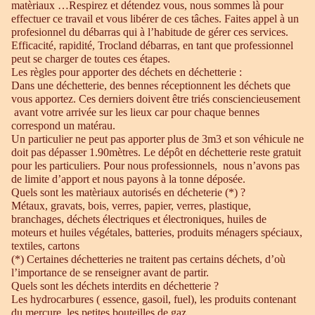
matèriaux …Respirez et détendez vous, nous sommes là pour
effectuer ce travail et vous libérer de ces tâches. Faites appel à un
profesionnel du débarras qui à l’habitude de gérer ces services.
Efficacité, rapidité, Trocland débarras, en tant que professionnel
peut se charger de toutes ces étapes.
Les règles pour apporter des déchets en déchetterie :
Dans une déchetterie, des bennes réceptionnent les déchets que
vous apportez. Ces derniers doivent être triés consciencieusement
avant votre arrivée sur les lieux car pour chaque bennes
correspond un matérau.
Un particulier ne peut pas apporter plus de 3m3 et son véhicule ne
doit pas dépasser 1.90mètres. Le dépôt en déchetterie reste gratuit
pour les particuliers. Pour nous professionnels, nous n’avons pas
de limite d’apport et nous payons à la tonne déposée.
Quels sont les matèriaux autorisés en décheterie (*) ?
Métaux, gravats, bois, verres, papier, verres, plastique,
branchages, déchets électriques et électroniques, huiles de
moteurs et huiles végétales, batteries, produits ménagers spéciaux,
textiles, cartons
(*) Certaines déchetteries ne traitent pas certains déchets, d’où
l’importance de se renseigner avant de partir.
Quels sont les déchets interdits en déchetterie ?
Les hydrocarbures ( essence, gasoil, fuel), les produits contenant
du mercure, les petites bouteilles de gaz.