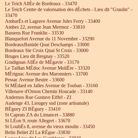
Le Teich AllÈe de Bordeaux - 33470
Le Teich Centre de valorisation des dÈchets - Lieu dit "Graulin" -
33470
AmbarËs et Lagrave Avenue Jules Ferry - 33400
Ambes 22, avenue Jean Mermoz - 33810
Bassens Rue Franklin - 33530
Blanquefort Avenue du 11 Novembre - 33290
BordeauxBastide Quai Deschamps - 33000
Bordeaux Ste Croix Quai St Croix - 33000
Bruges Lieu dit Bregnay - 33520
Gradignan AllÈe de MÈgavie - 33170
Le Taillan MÈdoc Avenue MoliËre - 33320
MÈrignac Avenue des Maronniers - 33700
Pessac Avenue Beutre - 33600
St MÈdard en Jalles Avenue de Touban - 33160
Villenave d'Ornon Chemin Houcade - 33140
Andernos Rue Gustave Eiffel - ZI
Audenge 43, Liougey sud (zone artisanale)
BÈguey ZI BÈguey - 33410
St Caprais ZA du Limancet - 33880
St LÈon 9, route Allegret - 33670
St LoubËs 8, avenue du vieux moulin - 33450
Belin Beliet ZI La RÈgue -33830