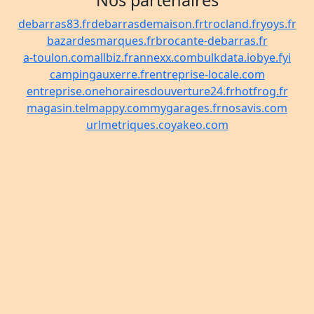
Nos partenaires
debarras83.fr
debarrasdemaison.fr
trocland.fr
yoys.fr
bazardesmarques.fr
brocante-debarras.fr
a-toulon.com
allbiz.fr
annexx.com
bulkdata.io
bye.fyi
campingauxerre.fr
entreprise-locale.com
entreprise.one
horairesdouverture24.fr
hotfrog.fr
magasin.tel
mappy.com
mygarages.fr
nosavis.com
urlmetriques.co
yakeo.com