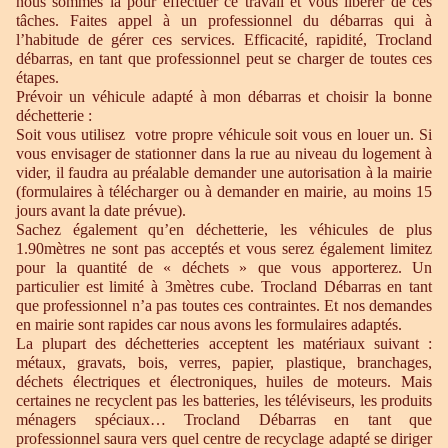
nous sommes là pour effectuer ce travail et vous libérer de ces
tâches. Faites appel à un professionnel du débarras qui à
l’habitude de gérer ces services. Efficacité, rapidité, Trocland
débarras, en tant que professionnel peut se charger de toutes ces
étapes.
Prévoir un véhicule adapté à mon débarras et choisir la bonne
déchetterie :
Soit vous utilisez votre propre véhicule soit vous en louer un. Si
vous envisager de stationner dans la rue au niveau du logement à
vider, il faudra au préalable demander une autorisation à la mairie
(formulaires à télécharger ou à demander en mairie, au moins 15
jours avant la date prévue).
Sachez également qu’en déchetterie, les véhicules de plus
1.90mètres ne sont pas acceptés et vous serez également limitez
pour la quantité de « déchets » que vous apporterez. Un
particulier est limité à 3mètres cube. Trocland Débarras en tant
que professionnel n’a pas toutes ces contraintes. Et nos demandes
en mairie sont rapides car nous avons les formulaires adaptés.
La plupart des déchetteries acceptent les matériaux suivant :
métaux, gravats, bois, verres, papier, plastique, branchages,
déchets électriques et électroniques, huiles de moteurs. Mais
certaines ne recyclent pas les batteries, les téléviseurs, les produits
ménagers spéciaux… Trocland Débarras en tant que
professionnel saura vers quel centre de recyclage adapté se diriger