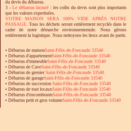
du devis du débarras.
3 -
Le
débarras
facturé
: les coûts du devis sont plus importants
que les valeurs expertisées.
VOTRE MAISON SERA 100% VIDE APRÈS NOTRE
PASSAGE.
Tous les déchets seront entièrement recyclés dans le
cadre de notre démarche environnementale. Nous gérons
entièrement la logistique. Nous nettoyons les lieux avant de partir.
•
Débarras
de maison
Saint-Félix-de-Foncaude 33540
•
Débarras
d'appartement
Saint-Félix-de-Foncaude 33540
•
Débarras
d'immeuble
Saint-Félix-de-Foncaude 33540
•
Débarras
de Cave
Saint-Félix-de-Foncaude 33540
•
Débarras
de grenier
Saint-Félix-de-Foncaude 33540
•
Débarras
de garage
Saint-Félix-de-Foncaude 33540
• Débarras de succession
Saint-Félix-de-Foncaude 33540
•
Débarras
de tout locaux
Saint-Félix-de-Foncaude 33540
•
Débarras
d'encombrants
Saint-Félix-de-Foncaude 33540
•
Débarras
petit et gros volume
Saint-Félix-de-Foncaude 33540