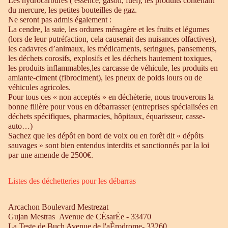
Les hydrocarbures ( essence, gasoil, fuel), les produits contenant
du mercure, les petites bouteilles de gaz.
Ne seront pas admis également :
La cendre, la suie, les ordures ménagère et les fruits et légumes
(lors de leur putréfaction, cela causerait des nuisances olfactives),
les cadavres d’animaux, les médicaments, seringues, pansements,
les déchets corosifs, explosifs et les déchets hautement toxiques,
les produits inflammables,les carcasse de véhicule, les produits en
amiante-ciment (fibrociment), les pneux de poids lours ou de
véhicules agricoles.
Pour tous ces « non acceptés » en déchèterie, nous trouverons la
bonne filière pour vous en débarrasser (entreprises spécialisées en
déchets spécifiques, pharmacies, hôpitaux, équarisseur, casse-
auto…)
Sachez que les dépôt en bord de voix ou en forêt dit « dépôts
sauvages » sont bien entendus interdits et sanctionnés par la loi
par une amende de 2500€.
Listes des déchetteries pour les débarras
Arcachon Boulevard Mestrezat
Gujan Mestras Avenue de CÈsarÈe - 33470
La Teste de Buch Avenue de l'aÈrodrome- 33260