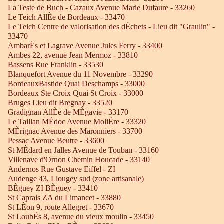
La Teste de Buch - Cazaux Avenue Marie Dufaure - 33260
Le Teich AllÈe de Bordeaux - 33470
Le Teich Centre de valorisation des dÈchets - Lieu dit "Graulin" -
33470
AmbarËs et Lagrave Avenue Jules Ferry - 33400
Ambes 22, avenue Jean Mermoz - 33810
Bassens Rue Franklin - 33530
Blanquefort Avenue du 11 Novembre - 33290
BordeauxBastide Quai Deschamps - 33000
Bordeaux Ste Croix Quai St Croix - 33000
Bruges Lieu dit Bregnay - 33520
Gradignan AllÈe de MÈgavie - 33170
Le Taillan MÈdoc Avenue MoliËre - 33320
MÈrignac Avenue des Maronniers - 33700
Pessac Avenue Beutre - 33600
St MÈdard en Jalles Avenue de Touban - 33160
Villenave d'Ornon Chemin Houcade - 33140
Andernos Rue Gustave Eiffel - ZI
Audenge 43, Liougey sud (zone artisanale)
BÈguey ZI BÈguey - 33410
St Caprais ZA du Limancet - 33880
St LÈon 9, route Allegret - 33670
St LoubËs 8, avenue du vieux moulin - 33450