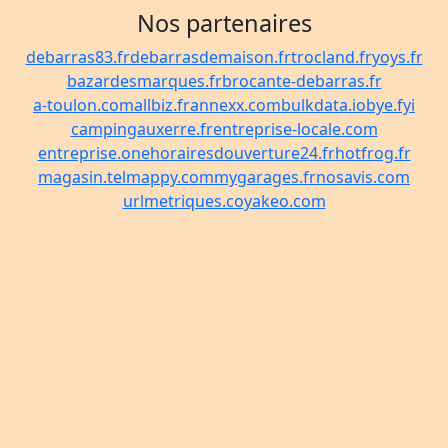
Nos partenaires
debarras83.fr
debarrasdemaison.fr
trocland.fr
yoys.fr
bazardesmarques.fr
brocante-debarras.fr
a-toulon.com
allbiz.fr
annexx.com
bulkdata.io
bye.fyi
campingauxerre.fr
entreprise-locale.com
entreprise.one
horairesdouverture24.fr
hotfrog.fr
magasin.tel
mappy.com
mygarages.fr
nosavis.com
urlmetriques.co
yakeo.com