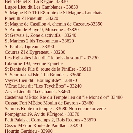
Belin Beliet ZI La RÈgue -33830
Lugos Lieu dit Les Camblanes - 33830
St Magne RD 110 E8 route de St Magne - Louchats
Pineuilh ZI Pineuilh - 33220
St Magne de Castillon 4, chemin de Cazeaux-33350
St Aubin de Blaye 9, Moxenne - 33820
St Gervais 1, Zone d'activitÈs - 33240
St Mariens 2 bis Tessonneau - 33620
St Paul 2, Tigreau - 33390
Coutras ZI d'Eygretteau - 33230
Les Eglisottes Lieu dit " le bois du sourd" - 33230
Libourne 193, avenue Epinette
St Denis de Pile 8, route de la PiniËre - 33910
St Seurin-sur-l'Isle " La Brande" - 33660
Vayres Lieu dit "BouluguËte" - 33870
VÈrac Lieu dit "Les TeychËres" - 33240
Arsac Lieu dit "la Cabane"- 33460
Castelnau MÈdoc Rte du Temple lieu dit "le Mont d'or"-33480
Cussac Fort MÈdoc Moulin de Bayron - 33460
Saumos Route du temple - 33680 Non encore ouverte
Pompignac 19, Av du PÈrigord - 33370
Petit Palais et Cornemps 2, Bois Redons - 33570
Cissac MÈdoc Route de Pauillac - 33250
Hourtin Garthieu - 33990