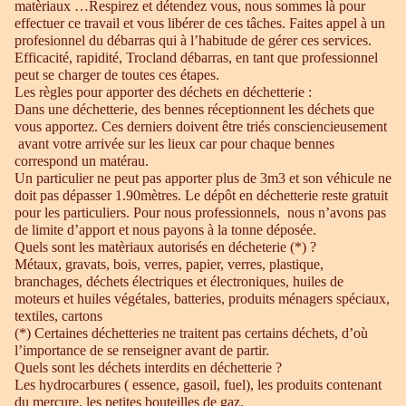
matèriaux …Respirez et détendez vous, nous sommes là pour
effectuer ce travail et vous libérer de ces tâches. Faites appel à un
profesionnel du débarras qui à l’habitude de gérer ces services.
Efficacité, rapidité, Trocland débarras, en tant que professionnel
peut se charger de toutes ces étapes.
Les règles pour apporter des déchets en déchetterie :
Dans une déchetterie, des bennes réceptionnent les déchets que
vous apportez. Ces derniers doivent être triés consciencieusement
avant votre arrivée sur les lieux car pour chaque bennes
correspond un matérau.
Un particulier ne peut pas apporter plus de 3m3 et son véhicule ne
doit pas dépasser 1.90mètres. Le dépôt en déchetterie reste gratuit
pour les particuliers. Pour nous professionnels, nous n’avons pas
de limite d’apport et nous payons à la tonne déposée.
Quels sont les matèriaux autorisés en décheterie (*) ?
Métaux, gravats, bois, verres, papier, verres, plastique,
branchages, déchets électriques et électroniques, huiles de
moteurs et huiles végétales, batteries, produits ménagers spéciaux,
textiles, cartons
(*) Certaines déchetteries ne traitent pas certains déchets, d’où
l’importance de se renseigner avant de partir.
Quels sont les déchets interdits en déchetterie ?
Les hydrocarbures ( essence, gasoil, fuel), les produits contenant
du mercure, les petites bouteilles de gaz.