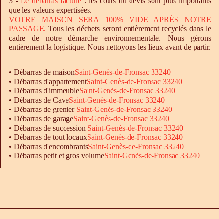
3 -
Le
débarras
facturé
: les coûts du devis sont plus importants
que les valeurs expertisées.
VOTRE MAISON SERA 100% VIDE APRÈS NOTRE
PASSAGE.
Tous les déchets seront entièrement recyclés dans le
cadre de notre démarche environnementale. Nous gérons
entièrement la logistique. Nous nettoyons les lieux avant de partir.
•
Débarras
de maison
Saint-Genès-de-Fronsac 33240
•
Débarras
d'appartement
Saint-Genès-de-Fronsac 33240
•
Débarras
d'immeuble
Saint-Genès-de-Fronsac 33240
•
Débarras
de Cave
Saint-Genès-de-Fronsac 33240
•
Débarras
de grenier
Saint-Genès-de-Fronsac 33240
•
Débarras
de garage
Saint-Genès-de-Fronsac 33240
• Débarras de succession
Saint-Genès-de-Fronsac 33240
•
Débarras
de tout locaux
Saint-Genès-de-Fronsac 33240
•
Débarras
d'encombrants
Saint-Genès-de-Fronsac 33240
•
Débarras
petit et gros volume
Saint-Genès-de-Fronsac 33240