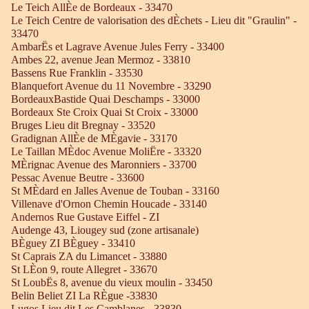
Le Teich AllÈe de Bordeaux - 33470
Le Teich Centre de valorisation des dÈchets - Lieu dit "Graulin" -
33470
AmbarËs et Lagrave Avenue Jules Ferry - 33400
Ambes 22, avenue Jean Mermoz - 33810
Bassens Rue Franklin - 33530
Blanquefort Avenue du 11 Novembre - 33290
BordeauxBastide Quai Deschamps - 33000
Bordeaux Ste Croix Quai St Croix - 33000
Bruges Lieu dit Bregnay - 33520
Gradignan AllÈe de MÈgavie - 33170
Le Taillan MÈdoc Avenue MoliËre - 33320
MÈrignac Avenue des Maronniers - 33700
Pessac Avenue Beutre - 33600
St MÈdard en Jalles Avenue de Touban - 33160
Villenave d'Ornon Chemin Houcade - 33140
Andernos Rue Gustave Eiffel - ZI
Audenge 43, Liougey sud (zone artisanale)
BÈguey ZI BÈguey - 33410
St Caprais ZA du Limancet - 33880
St LÈon 9, route Allegret - 33670
St LoubËs 8, avenue du vieux moulin - 33450
Belin Beliet ZI La RÈgue -33830
Lugos Lieu dit Les Camblanes - 33830