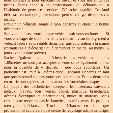
nous sommes là pour effectuer ce travail et vous libérer de ces
tâches. Faites appel à un professionnel du débarras qui à
l’habitude de gérer ces services. Efficacité, rapidité, Trocland
débarras, en tant que professionnel peut se charger de toutes ces
étapes.
Prévoir un véhicule adapté à mon débarras et choisir la bonne
déchetterie :
Soit vous utilisez votre propre véhicule soit vous en louer un. Si
vous envisager de stationner dans la rue au niveau du logement à
vider, il faudra au préalable demander une autorisation à la mairie
(formulaires à télécharger ou à demander en mairie, au moins 15
jours avant la date prévue).
Sachez également qu’en déchetterie, les véhicules de plus
1.90mètres ne sont pas acceptés et vous serez également limitez
pour la quantité de « déchets » que vous apporterez. Un
particulier est limité à 3mètres cube. Trocland Débarras en tant
que professionnel n’a pas toutes ces contraintes. Et nos demandes
en mairie sont rapides car nous avons les formulaires adaptés.
La plupart des déchetteries acceptent les matériaux suivant :
métaux, gravats, bois, verres, papier, plastique, branchages,
déchets électriques et électroniques, huiles de moteurs. Mais
certaines ne recyclent pas les batteries, les téléviseurs, les produits
ménagers spéciaux… Trocland Débarras en tant que
professionnel saura vers quel centre de recyclage adapté se diriger