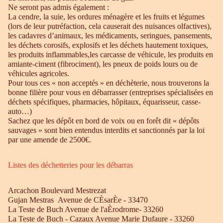
Ne seront pas admis également :
La cendre, la suie, les ordures ménagère et les fruits et légumes
(lors de leur putréfaction, cela causerait des nuisances olfactives),
les cadavres d’animaux, les médicaments, seringues, pansements,
les déchets corosifs, explosifs et les déchets hautement toxiques,
les produits inflammables,les carcasse de véhicule, les produits en
amiante-ciment (fibrociment), les pneux de poids lours ou de
véhicules agricoles.
Pour tous ces « non acceptés » en déchèterie, nous trouverons la
bonne filière pour vous en débarrasser (entreprises spécialisées en
déchets spécifiques, pharmacies, hôpitaux, équarisseur, casse-
auto…)
Sachez que les dépôt en bord de voix ou en forêt dit « dépôts
sauvages » sont bien entendus interdits et sanctionnés par la loi
par une amende de 2500€.
Listes des déchetteries pour les débarras
Arcachon Boulevard Mestrezat
Gujan Mestras Avenue de CÈsarÈe - 33470
La Teste de Buch Avenue de l'aÈrodrome- 33260
La Teste de Buch - Cazaux Avenue Marie Dufaure - 33260