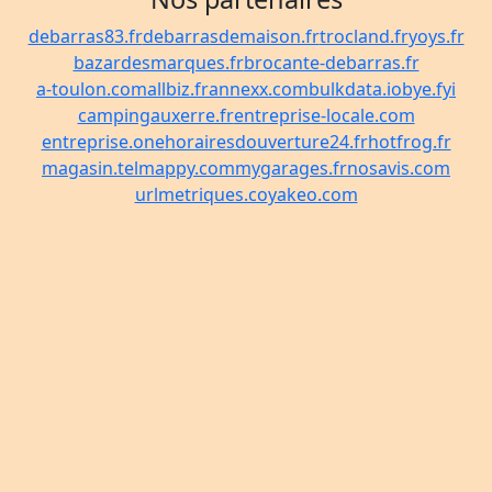
debarras83.fr
debarrasdemaison.fr
trocland.fr
yoys.fr
bazardesmarques.fr
brocante-debarras.fr
a-toulon.com
allbiz.fr
annexx.com
bulkdata.io
bye.fyi
campingauxerre.fr
entreprise-locale.com
entreprise.one
horairesdouverture24.fr
hotfrog.fr
magasin.tel
mappy.com
mygarages.fr
nosavis.com
urlmetriques.co
yakeo.com