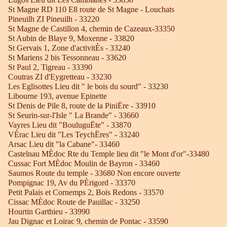
St Magne RD 110 E8 route de St Magne - Louchats
Pineuilh ZI Pineuilh - 33220
St Magne de Castillon 4, chemin de Cazeaux-33350
St Aubin de Blaye 9, Moxenne - 33820
St Gervais 1, Zone d'activitÈs - 33240
St Mariens 2 bis Tessonneau - 33620
St Paul 2, Tigreau - 33390
Coutras ZI d'Eygretteau - 33230
Les Eglisottes Lieu dit " le bois du sourd" - 33230
Libourne 193, avenue Epinette
St Denis de Pile 8, route de la PiniËre - 33910
St Seurin-sur-l'Isle " La Brande" - 33660
Vayres Lieu dit "BouluguËte" - 33870
VÈrac Lieu dit "Les TeychËres" - 33240
Arsac Lieu dit "la Cabane"- 33460
Castelnau MÈdoc Rte du Temple lieu dit "le Mont d'or"-33480
Cussac Fort MÈdoc Moulin de Bayron - 33460
Saumos Route du temple - 33680 Non encore ouverte
Pompignac 19, Av du PÈrigord - 33370
Petit Palais et Cornemps 2, Bois Redons - 33570
Cissac MÈdoc Route de Pauillac - 33250
Hourtin Garthieu - 33990
Jau Dignac et Loirac 9, chemin de Pontac - 33590