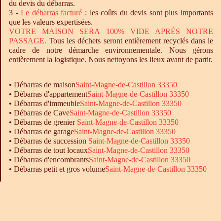
du devis du débarras.
3 -
Le
débarras
facturé
: les coûts du devis sont plus importants
que les valeurs expertisées.
VOTRE MAISON SERA 100% VIDE APRÈS NOTRE
PASSAGE.
Tous les déchets seront entièrement recyclés dans le
cadre de notre démarche environnementale. Nous gérons
entièrement la logistique. Nous nettoyons les lieux avant de partir.
•
Débarras
de maison
Saint-Magne-de-Castillon 33350
•
Débarras
d'appartement
Saint-Magne-de-Castillon 33350
•
Débarras
d'immeuble
Saint-Magne-de-Castillon 33350
•
Débarras
de Cave
Saint-Magne-de-Castillon 33350
•
Débarras
de grenier
Saint-Magne-de-Castillon 33350
•
Débarras
de garage
Saint-Magne-de-Castillon 33350
• Débarras de succession
Saint-Magne-de-Castillon 33350
•
Débarras
de tout locaux
Saint-Magne-de-Castillon 33350
•
Débarras
d'encombrants
Saint-Magne-de-Castillon 33350
•
Débarras
petit et gros volume
Saint-Magne-de-Castillon 33350