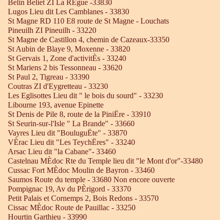
Belin Beliet ZI La RÈgue -33830
Lugos Lieu dit Les Camblanes - 33830
St Magne RD 110 E8 route de St Magne - Louchats
Pineuilh ZI Pineuilh - 33220
St Magne de Castillon 4, chemin de Cazeaux-33350
St Aubin de Blaye 9, Moxenne - 33820
St Gervais 1, Zone d'activitÈs - 33240
St Mariens 2 bis Tessonneau - 33620
St Paul 2, Tigreau - 33390
Coutras ZI d'Eygretteau - 33230
Les Eglisottes Lieu dit " le bois du sourd" - 33230
Libourne 193, avenue Epinette
St Denis de Pile 8, route de la PiniËre - 33910
St Seurin-sur-l'Isle " La Brande" - 33660
Vayres Lieu dit "BouluguËte" - 33870
VÈrac Lieu dit "Les TeychËres" - 33240
Arsac Lieu dit "la Cabane"- 33460
Castelnau MÈdoc Rte du Temple lieu dit "le Mont d'or"-33480
Cussac Fort MÈdoc Moulin de Bayron - 33460
Saumos Route du temple - 33680 Non encore ouverte
Pompignac 19, Av du PÈrigord - 33370
Petit Palais et Cornemps 2, Bois Redons - 33570
Cissac MÈdoc Route de Pauillac - 33250
Hourtin Garthieu - 33990