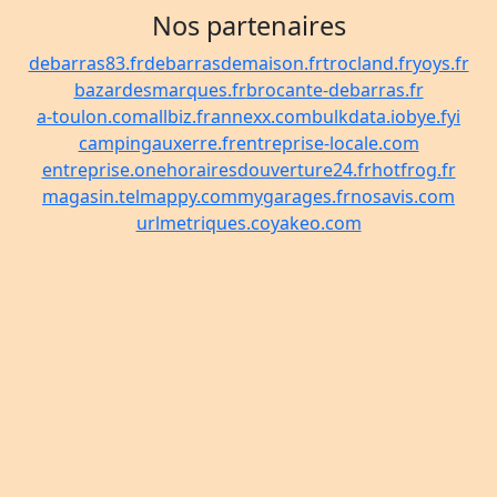
Nos partenaires
debarras83.fr
debarrasdemaison.fr
trocland.fr
yoys.fr
bazardesmarques.fr
brocante-debarras.fr
a-toulon.com
allbiz.fr
annexx.com
bulkdata.io
bye.fyi
campingauxerre.fr
entreprise-locale.com
entreprise.one
horairesdouverture24.fr
hotfrog.fr
magasin.tel
mappy.com
mygarages.fr
nosavis.com
urlmetriques.co
yakeo.com