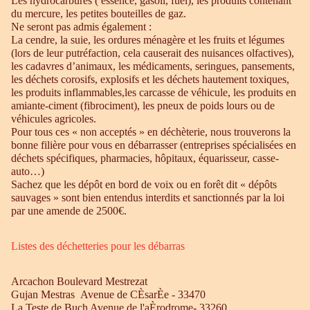
Les hydrocarbures ( essence, gasoil, fuel), les produits contenant
du mercure, les petites bouteilles de gaz.
Ne seront pas admis également :
La cendre, la suie, les ordures ménagère et les fruits et légumes
(lors de leur putréfaction, cela causerait des nuisances olfactives),
les cadavres d’animaux, les médicaments, seringues, pansements,
les déchets corosifs, explosifs et les déchets hautement toxiques,
les produits inflammables,les carcasse de véhicule, les produits en
amiante-ciment (fibrociment), les pneux de poids lours ou de
véhicules agricoles.
Pour tous ces « non acceptés » en déchèterie, nous trouverons la
bonne filière pour vous en débarrasser (entreprises spécialisées en
déchets spécifiques, pharmacies, hôpitaux, équarisseur, casse-
auto…)
Sachez que les dépôt en bord de voix ou en forêt dit « dépôts
sauvages » sont bien entendus interdits et sanctionnés par la loi
par une amende de 2500€.
Listes des déchetteries pour les débarras
Arcachon Boulevard Mestrezat
Gujan Mestras Avenue de CÈsarÈe - 33470
La Teste de Buch Avenue de l'aÈrodrome- 33260