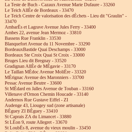
La Teste de Buch - Cazaux Avenue Marie Dufaure - 33260
Le Teich AllÈe de Bordeaux - 33470
Le Teich Centre de valorisation des dÈchets - Lieu dit "Graulin" -
33470
AmbarËs et Lagrave Avenue Jules Ferry - 33400
Ambes 22, avenue Jean Mermoz - 33810
Bassens Rue Franklin - 33530
Blanquefort Avenue du 11 Novembre - 33290
BordeauxBastide Quai Deschamps - 33000
Bordeaux Ste Croix Quai St Croix - 33000
Bruges Lieu dit Bregnay - 33520
Gradignan AllÈe de MÈgavie - 33170
Le Taillan MÈdoc Avenue MoliËre - 33320
MÈrignac Avenue des Maronniers - 33700
Pessac Avenue Beutre - 33600
St MÈdard en Jalles Avenue de Touban - 33160
Villenave d'Ornon Chemin Houcade - 33140
Andernos Rue Gustave Eiffel - ZI
Audenge 43, Liougey sud (zone artisanale)
BÈguey ZI BÈguey - 33410
St Caprais ZA du Limancet - 33880
St LÈon 9, route Allegret - 33670
St LoubËs 8, avenue du vieux moulin - 33450