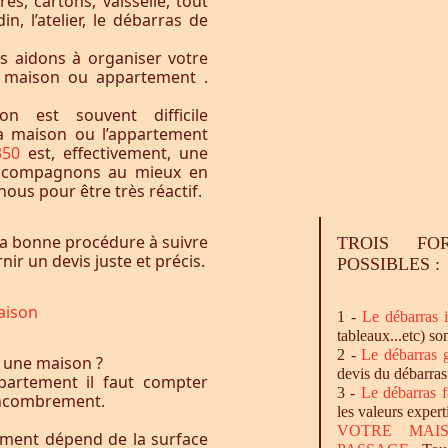
res, cartons, vaisselle, tout
n, l’atelier, le débarras de
s aidons à organiser votre
e maison ou appartement .
n est souvent difficile
la maison ou l’appartement
3350
est, effectivement, une
accompagnons au mieux en
ous pour être très réactif.
a bonne procédure à suivre
TROIS FO
ir un devis juste et précis.
POSSIBLES :
aison
1 -
Le
débarras
i
tableaux...etc) so
2 -
Le
débarras
g
 une maison ?
devis du débarras
artement il faut compter
3 -
Le
débarras
f
l’encombrement.
les valeurs expert
VOTRE MAI
ement dépend de la surface