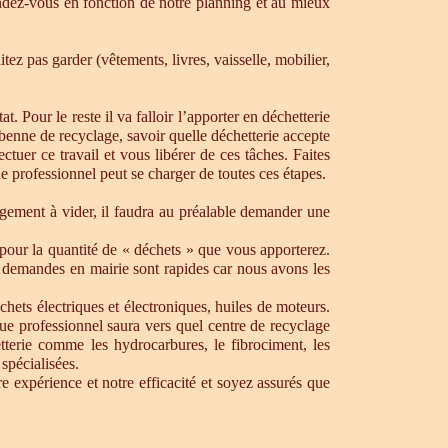
dez-vous en fonction de notre planning et au mieux
ez pas garder (vêtements, livres, vaisselle, mobilier,
. Pour le reste il va falloir l’apporter en déchetterie
e benne de recyclage, savoir quelle déchetterie accepte
uer ce travail et vous libérer de ces tâches. Faites
ue professionnel peut se charger de toutes ces étapes.
ogement à vider, il faudra au préalable demander une
pour la quantité de « déchets » que vous apporterez.
os demandes en mairie sont rapides car nous avons les
chets électriques et électroniques, huiles de moteurs.
que professionnel saura vers quel centre de recyclage
tterie comme les hydrocarbures, le fibrociment, les
spécialisées.
 expérience et notre efficacité et soyez assurés que