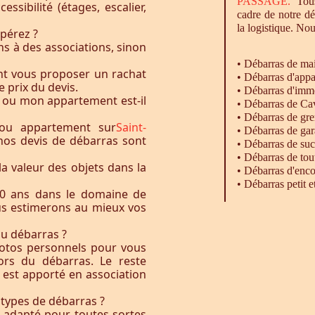
PASSAGE.
Tous
essibilité (étages, escalier,
cadre de notre d
la logistique. Nou
pérez ?
s à des associations, sinon
•
Débarras
de ma
nt vous proposer un rachat
•
Débarras
d'appa
e prix du devis.
•
Débarras
d'imm
 ou mon appartement est-il
•
Débarras
de Ca
•
Débarras
de gre
ou appartement sur
Saint-
•
Débarras
de gar
 nos devis de débarras sont
• Débarras de su
•
Débarras
de tou
la valeur des objets dans la
•
Débarras
d'enco
•
Débarras
petit 
0 ans dans le domaine de
ous estimerons au mieux vos
du débarras ?
otos personnels pour vous
rs du débarras. Le reste
t est apporté en association
 types de débarras ?
l adapté pour toutes sortes