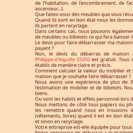
de l’habitation, de l’encombrement, de l’acc
ascenseur…).
Que faites-vous des meubles que vous récu
Quand ils sont en bon état nous les donnon
ils partent en recyclage.
Dans certains cas, nous pouvons égaleme
de meubles ou bibelots ce qui fera baisser l
Le devis pour faire débarrasser ma maison
payant ?
Non, le devis du débarras de maison 
Philippe-d'Aiguille 33350
est gratuit. Tous
établis de manière claire et précis.
Comment calculer la valeur du mobilier et 
maison que je souhaite faire débarrasser ?
Nous avons une expérience de plus de 3
l’estimation de mobilier et de bibelots. N
biens.
Ou vont les habits et effets personnel lors 
Nous mettons de côté tous papiers ou ph
les remettre quand nous en trouvons lo
(vêtements, livres) quand il est en bon éta
et sinon en recyclage.
Votre entreprise est-elle équipée pour tous
Notre entreprise de débarras a le matèrie