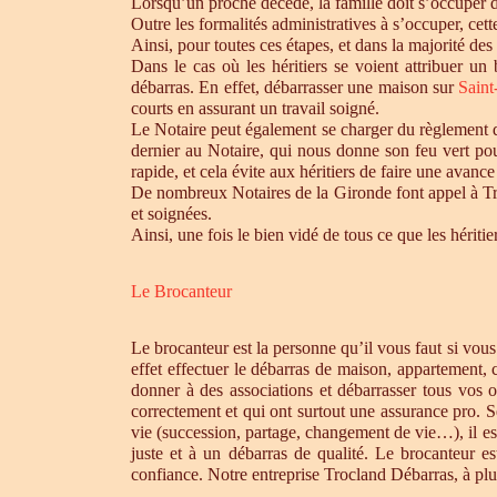
Lorsqu’un proche décède, la famille doit s’occuper 
Outre les formalités administratives à s’occuper, cet
Ainsi, pour toutes ces étapes, et dans la majorité des
Dans le cas où les héritiers se voient attribuer u
débarras. En effet, débarrasser une maison sur
Saint
courts en assurant un travail soigné.
Le Notaire peut également se charger du règlement de
dernier au Notaire, qui nous donne son feu vert pou
rapide, et cela évite aux héritiers de faire une avance 
De nombreux Notaires de la Gironde font appel à Tro
et soignées.
Ainsi, une fois le bien vidé de tous ce que les héri
Le Brocanteur
Le brocanteur est la personne qu’il vous faut si vou
effet effectuer le débarras de maison, appartement,
donner à des associations et débarrasser tous vos 
correctement et qui ont surtout une assurance pro. S
vie (succession, partage, changement de vie…), il es
juste et à un débarras de qualité. Le brocanteur e
confiance. Notre entreprise Trocland Débarras, à plus