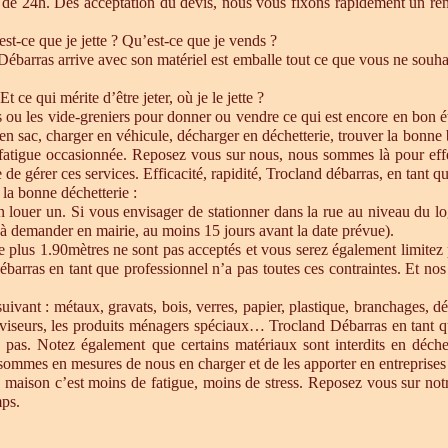
de 24h. Dés acceptation du devis, nous vous fixons rapidement un ren
est-ce que je jette ? Qu’est-ce que je vends ?
barras arrive avec son matériel est emballe tout ce que vous ne souhait
Et ce qui mérite d’être jeter, où je le jette ?
s ou les vide-greniers pour donner ou vendre ce qui est encore en bon état
re en sac, charger en véhicule, décharger en déchetterie, trouver la bonn
 fatigue occasionnée. Reposez vous sur nous, nous sommes là pour effect
de gérer ces services. Efficacité, rapidité, Trocland débarras, en tant q
 la bonne déchetterie :
en louer un. Si vous envisager de stationner dans la rue au niveau du l
u à demander en mairie, au moins 15 jours avant la date prévue).
e plus 1.90mètres ne sont pas acceptés et vous serez également limitez 
ébarras en tant que professionnel n’a pas toutes ces contraintes. Et n
uivant : métaux, gravats, bois, verres, papier, plastique, branchages, dé
éléviseurs, les produits ménagers spéciaux… Trocland Débarras en tant 
 pas. Notez également que certains matériaux sont interdits en déche
sommes en mesures de nous en charger et de les apporter en entreprises 
 maison c’est moins de fatigue, moins de stress. Reposez vous sur notre
mps.