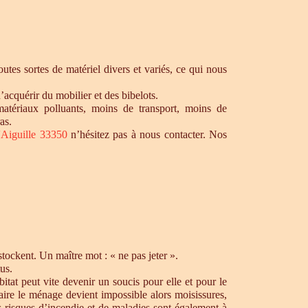
tes sortes de matériel divers et variés, ce qui nous
’acquérir du mobilier et des bibelots.
matériaux polluants, moins de transport, moins de
as.
d'Aiguille 33350
n’hésitez pas à nous contacter. Nos
ockent. Un maître mot : « ne pas jeter ».
us.
tat peut vite devenir un soucis pour elle et pour le
aire le ménage devient impossible alors moisissures,
s risques d’incendie et de maladies sont également à