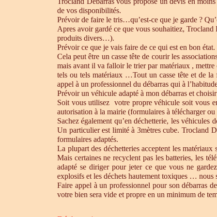
Trocland Débarras vous propose un devis en moins 
de vos disponibilités.
Prévoir de faire le tris…qu’est-ce que je garde ? Qu’
Apres avoir gardé ce que vous souhaitiez, Trocland Dé
produits divers…).
Prévoir ce que je vais faire de ce qui est en bon état. 
Cela peut être un casse tête de courir les association
mais avant il va falloir le trier par matériaux , mett
tels ou tels matériaux …Tout un casse tête et de la
appel à un professionnel du débarras qui à l’habitude 
Prévoir un véhicule adapté à mon débarras et choisir
Soit vous utilisez votre propre véhicule soit vous 
autorisation à la mairie (formulaires à télécharger o
Sachez également qu’en déchetterie, les véhicules d
Un particulier est limité à 3mètres cube. Trocland D
formulaires adaptés.
La plupart des déchetteries acceptent les matériaux s
Mais certaines ne recyclent pas les batteries, les t
adapté se diriger pour jeter ce que vous ne gardez
explosifs et les déchets hautement toxiques … nous 
Faire appel à un professionnel pour son débarras de
votre bien sera vide et propre en un minimum de te