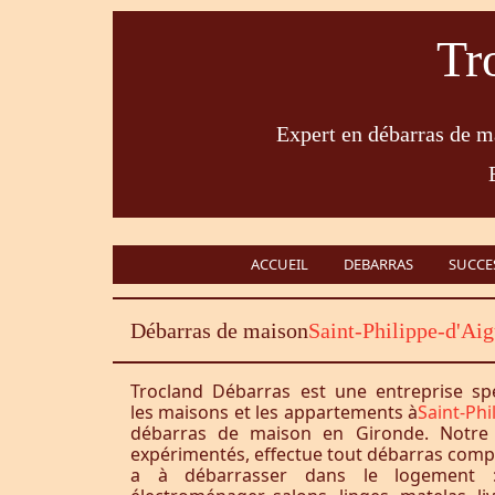
Tr
Expert en débarras de ma
ACCUEIL
DEBARRAS
SUCCE
Débarras de maison
Saint-Philippe-d'Aig
Trocland Débarras est une entreprise sp
les maisons et les appartements à
Saint-Phi
débarras de maison en Gironde. Notre 
expérimentés, effectue tout débarras complet
a à débarrasser dans le logement :