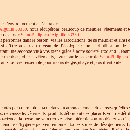
r l’environnement et l’entraide.
'Aiguille 33350
, nous récupérons beaucoup de meubles, vêtements et tou
u secteur de
Saint-Philippe-d'Aiguille 33350
.
personnes dans le besoin, via les associations, de se meubler et ainsi d
si d’être acteur au niveau de l’écologie ; moins d’utilisation de 
offrant une seconde vie à vos biens grâce à notre société Trocland Débarr
de meubles, objets, vêtements, livres sur le secteur de
Saint-Philippe-
 ainsi œuvrer ensemble pour moins de gaspillage et plus d’entraide.
intes par ce trouble vivent dans un amoncellement de choses qu’elles st
s, de vaisselle, vêtements, produits débordant des placards voir de détrit
cience, la personne se retrouve prisonnière de son trouble et son habi
e manque d’hygiène peuvent entrainer toutes sortes de désagréments. F
s nauséabondes et insoutenables alertent souvent les voisins. Enfin, de