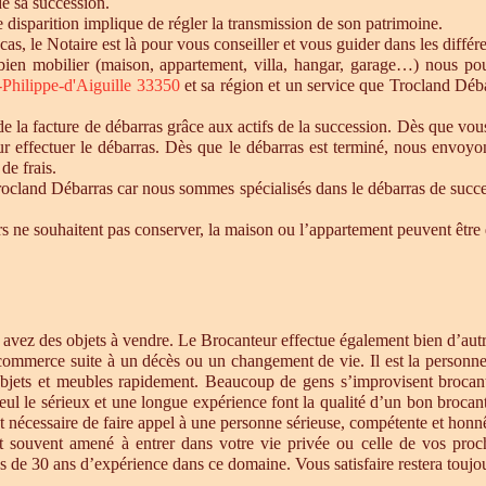
de sa succession.
te disparition implique de régler la transmission de son patrimoine.
 cas, le Notaire est là pour vous conseiller et vous guider dans les diffé
n bien mobilier (maison, appartement, villa, hangar, garage…) nous p
-Philippe-d'Aiguille 33350
et sa région et un service que Trocland Déb
 la facture de débarras grâce aux actifs de la succession. Dès que vou
r effectuer le débarras. Dès que le débarras est terminé, nous envoyon
de frais.
cland Débarras car nous sommes spécialisés dans le débarras de successi
tiers ne souhaitent pas conserver, la maison ou l’appartement peuvent êt
s avez des objets à vendre. Le Brocanteur effectue également bien d’au
 commerce suite à un décès ou un changement de vie. Il est la personne 
objets et meubles rapidement. Beaucoup de gens s’improvisent brocan
eul le sérieux et une longue expérience font la qualité d’un bon brocan
t nécessaire de faire appel à une personne sérieuse, compétente et honnê
st souvent amené à entrer dans votre vie privée ou celle de vos proc
 de 30 ans d’expérience dans ce domaine. Vous satisfaire restera toujour