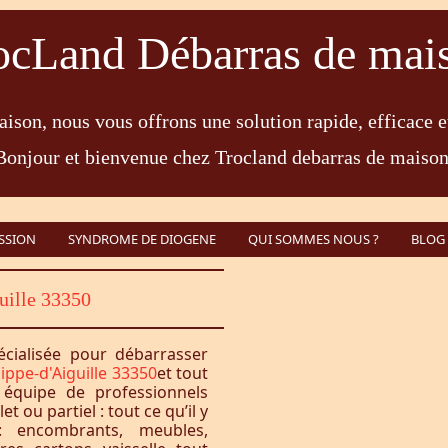
ocLand Débarras de mai
ison, nous vous offrons une solution rapide, efficace e
Bonjour et bienvenue chez Trocland debarras de maison
SSION
SYNDROME DE DIOGENE
QUI SOMMES NOUS ?
BLOG
uille 33350
écialisée pour débarrasser
lippe-d'Aiguille 33350
et tout
équipe de professionnels
 ou partiel : tout ce qu’il y
 encombrants, meubles,