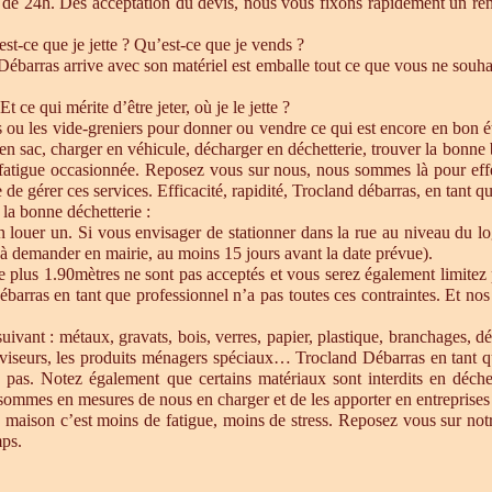
de 24h. Dés acceptation du devis, nous vous fixons rapidement un ren
est-ce que je jette ? Qu’est-ce que je vends ?
barras arrive avec son matériel est emballe tout ce que vous ne souhait
Et ce qui mérite d’être jeter, où je le jette ?
s ou les vide-greniers pour donner ou vendre ce qui est encore en bon état
re en sac, charger en véhicule, décharger en déchetterie, trouver la bonn
 fatigue occasionnée. Reposez vous sur nous, nous sommes là pour effect
de gérer ces services. Efficacité, rapidité, Trocland débarras, en tant q
 la bonne déchetterie :
en louer un. Si vous envisager de stationner dans la rue au niveau du l
u à demander en mairie, au moins 15 jours avant la date prévue).
e plus 1.90mètres ne sont pas acceptés et vous serez également limitez 
ébarras en tant que professionnel n’a pas toutes ces contraintes. Et n
uivant : métaux, gravats, bois, verres, papier, plastique, branchages, dé
éléviseurs, les produits ménagers spéciaux… Trocland Débarras en tant 
 pas. Notez également que certains matériaux sont interdits en déche
sommes en mesures de nous en charger et de les apporter en entreprises 
 maison c’est moins de fatigue, moins de stress. Reposez vous sur notre
mps.