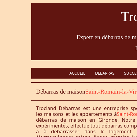
Tr
Expert en débarras de ma
ACCUEIL
DEBARRAS
SUCCE
Débarras de maison
Saint-Romain-la-Vi
Trocland Débarras est une entreprise sp
les maisons et les appartements à
Saint-Ro
débarras de maison en Gironde. Notre 
expérimentés, effectue tout débarras complet
a à débarrasser dans le logement :