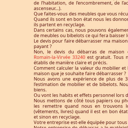
de l’habitation, de l’encombrement, de l’acc
ascenseur…).
Que faites-vous des meubles que vous récu
Quand ils sont en bon état nous les donnon
ils partent en recyclage.
Dans certains cas, nous pouvons égaleme
de meubles ou bibelots ce qui fera baisser l
Le devis pour faire débarrasser ma maison
payant ?
Non, le devis du débarras de maison 
Romain-la-Virvée 33240
est gratuit. Tous
établis de manière claire et précis.
Comment calculer la valeur du mobilier et 
maison que je souhaite faire débarrasser ?
Nous avons une expérience de plus de 3
l’estimation de mobilier et de bibelots. N
biens.
Ou vont les habits et effets personnel lors 
Nous mettons de côté tous papiers ou ph
les remettre quand nous en trouvons lo
(vêtements, livres) quand il est en bon éta
et sinon en recyclage.
Votre entreprise est-elle équipée pour tous
Notre entreprise de débarras a le matèrie