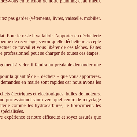
dez-vous en fonction de notre planning et au mieux
ez pas garder (vêtements, livres, vaisselle, mobilier,
. Pour le reste il va falloir l’apporter en déchetterie
e benne de recyclage, savoir quelle déchetterie accepte
uer ce travail et vous libérer de ces tâches. Faites
ue professionnel peut se charger de toutes ces étapes.
ogement à vider, il faudra au préalable demander une
pour la quantité de « déchets » que vous apporterez.
os demandes en mairie sont rapides car nous avons les
chets électriques et électroniques, huiles de moteurs.
que professionnel saura vers quel centre de recyclage
tterie comme les hydrocarbures, le fibrociment, les
spécialisées.
 expérience et notre efficacité et soyez assurés que