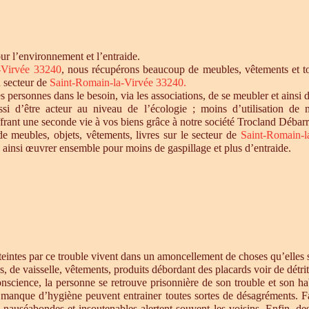
r l’environnement et l’entraide.
-Virvée 33240
, nous récupérons beaucoup de meubles, vêtements et tou
u secteur de
Saint-Romain-la-Virvée 33240
.
personnes dans le besoin, via les associations, de se meubler et ainsi d
si d’être acteur au niveau de l’écologie ; moins d’utilisation de 
offrant une seconde vie à vos biens grâce à notre société Trocland Débarr
de meubles, objets, vêtements, livres sur le secteur de
Saint-Romain-
 ainsi œuvrer ensemble pour moins de gaspillage et plus d’entraide.
intes par ce trouble vivent dans un amoncellement de choses qu’elles st
s, de vaisselle, vêtements, produits débordant des placards voir de détrit
cience, la personne se retrouve prisonnière de son trouble et son habi
e manque d’hygiène peuvent entrainer toutes sortes de désagréments. F
s nauséabondes et insoutenables alertent souvent les voisins. Enfin, de