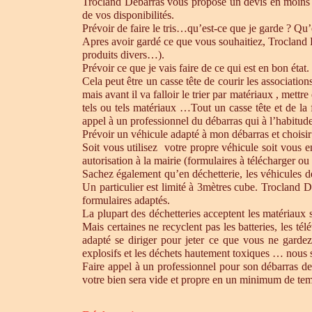
Trocland Débarras vous propose un devis en moins 
de vos disponibilités.
Prévoir de faire le tris…qu’est-ce que je garde ? Qu’
Apres avoir gardé ce que vous souhaitiez, Trocland Dé
produits divers…).
Prévoir ce que je vais faire de ce qui est en bon état. 
Cela peut être un casse tête de courir les association
mais avant il va falloir le trier par matériaux , mett
tels ou tels matériaux …Tout un casse tête et de la
appel à un professionnel du débarras qui à l’habitude 
Prévoir un véhicule adapté à mon débarras et choisir
Soit vous utilisez votre propre véhicule soit vous 
autorisation à la mairie (formulaires à télécharger o
Sachez également qu’en déchetterie, les véhicules d
Un particulier est limité à 3mètres cube. Trocland D
formulaires adaptés.
La plupart des déchetteries acceptent les matériaux s
Mais certaines ne recyclent pas les batteries, les t
adapté se diriger pour jeter ce que vous ne gardez
explosifs et les déchets hautement toxiques … nous 
Faire appel à un professionnel pour son débarras de
votre bien sera vide et propre en un minimum de te