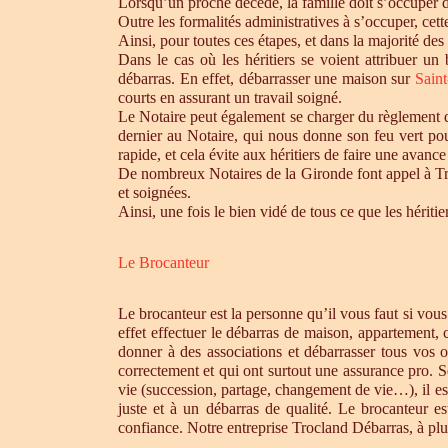
Lorsqu’un proche décède, la famille doit s’occuper 
Outre les formalités administratives à s’occuper, cet
Ainsi, pour toutes ces étapes, et dans la majorité des
Dans le cas où les héritiers se voient attribuer u
débarras. En effet, débarrasser une maison sur
Sain
courts en assurant un travail soigné.
Le Notaire peut également se charger du règlement de
dernier au Notaire, qui nous donne son feu vert pou
rapide, et cela évite aux héritiers de faire une avance 
De nombreux Notaires de la Gironde font appel à Tro
et soignées.
Ainsi, une fois le bien vidé de tous ce que les héri
Le Brocanteur
Le brocanteur est la personne qu’il vous faut si vou
effet effectuer le débarras de maison, appartement,
donner à des associations et débarrasser tous vos 
correctement et qui ont surtout une assurance pro. S
vie (succession, partage, changement de vie…), il es
juste et à un débarras de qualité. Le brocanteur e
confiance. Notre entreprise Trocland Débarras, à plus