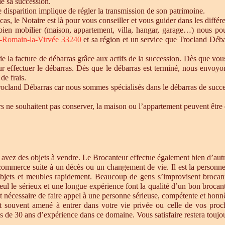
de sa succession.
te disparition implique de régler la transmission de son patrimoine.
 cas, le Notaire est là pour vous conseiller et vous guider dans les diffé
n bien mobilier (maison, appartement, villa, hangar, garage…) nous p
t-Romain-la-Virvée 33240
et sa région et un service que Trocland Déba
 la facture de débarras grâce aux actifs de la succession. Dès que vou
r effectuer le débarras. Dès que le débarras est terminé, nous envoyon
de frais.
cland Débarras car nous sommes spécialisés dans le débarras de successi
tiers ne souhaitent pas conserver, la maison ou l’appartement peuvent êt
s avez des objets à vendre. Le Brocanteur effectue également bien d’au
 commerce suite à un décès ou un changement de vie. Il est la personne 
objets et meubles rapidement. Beaucoup de gens s’improvisent brocan
eul le sérieux et une longue expérience font la qualité d’un bon brocan
t nécessaire de faire appel à une personne sérieuse, compétente et honnê
st souvent amené à entrer dans votre vie privée ou celle de vos proc
 de 30 ans d’expérience dans ce domaine. Vous satisfaire restera toujour