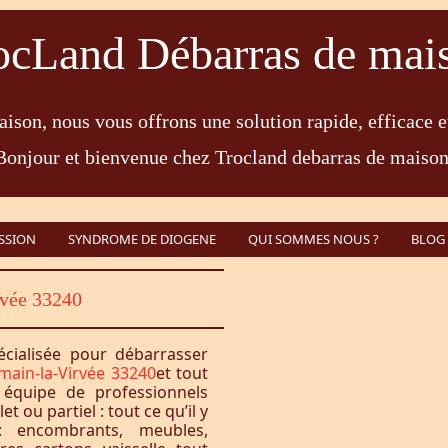
ocLand Débarras de mai
ison, nous vous offrons une solution rapide, efficace e
Bonjour et bienvenue chez Trocland debarras de maison
SSION
SYNDROME DE DIOGENE
QUI SOMMES NOUS ?
BLOG
rvée 33240
écialisée pour débarrasser
main-la-Virvée 33240
et tout
équipe de professionnels
 ou partiel : tout ce qu’il y
 encombrants, meubles,