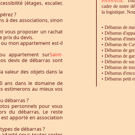
PASSAGE.
Tous
essibilité (étages, escalier,
cadre de notre d
la logistique. Nou
pérez ?
s à des associations, sinon
•
Débarras
de ma
nt vous proposer un rachat
•
Débarras
d'appa
e prix du devis.
•
Débarras
d'imm
 ou mon appartement est-il
•
Débarras
de Ca
•
Débarras
de gre
ou appartement sur
Saint-
•
Débarras
de gar
 nos devis de débarras sont
• Débarras de su
•
Débarras
de tou
la valeur des objets dans la
•
Débarras
d'enco
•
Débarras
petit 
0 ans dans le domaine de
ous estimerons au mieux vos
du débarras ?
otos personnels pour vous
rs du débarras. Le reste
t est apporté en association
 types de débarras ?
l adapté pour toutes sortes