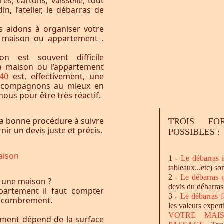
res, cartons, vaisselle, tout
n, l’atelier, le débarras de
 aidons à organiser votre
e maison ou appartement .
n est souvent difficile
la maison ou l’appartement
3240
est, effectivement, une
accompagnons au mieux en
ous pour être très réactif.
a bonne procédure à suivre
TROIS FO
ir un devis juste et précis.
POSSIBLES :
aison
1 -
Le
débarras
i
tableaux...etc) so
2 -
Le
débarras
g
 une maison ?
devis du débarras
artement il faut compter
3 -
Le
débarras
f
l’encombrement.
les valeurs expert
VOTRE MAI
ement dépend de la surface