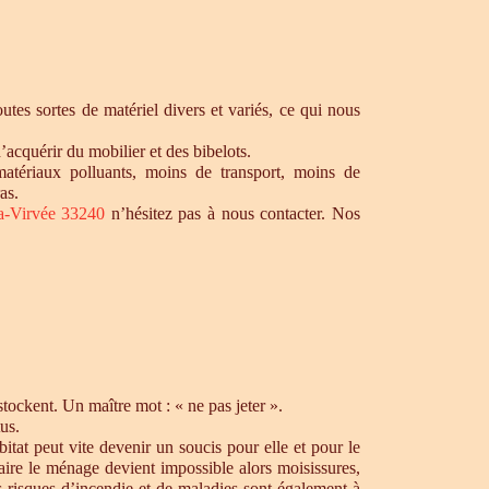
tes sortes de matériel divers et variés, ce qui nous
’acquérir du mobilier et des bibelots.
matériaux polluants, moins de transport, moins de
as.
la-Virvée 33240
n’hésitez pas à nous contacter. Nos
ockent. Un maître mot : « ne pas jeter ».
us.
tat peut vite devenir un soucis pour elle et pour le
aire le ménage devient impossible alors moisissures,
s risques d’incendie et de maladies sont également à