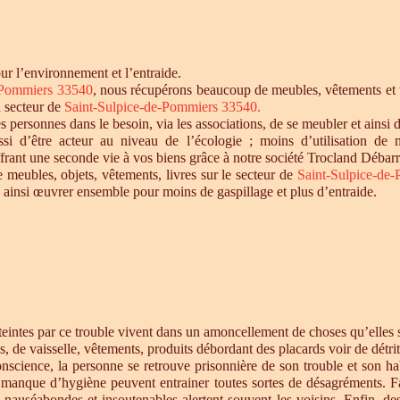
r l’environnement et l’entraide.
-Pommiers 33540
, nous récupérons beaucoup de meubles, vêtements et to
u secteur de
Saint-Sulpice-de-Pommiers 33540
.
personnes dans le besoin, via les associations, de se meubler et ainsi d
si d’être acteur au niveau de l’écologie ; moins d’utilisation de 
offrant une seconde vie à vos biens grâce à notre société Trocland Débarr
e meubles, objets, vêtements, livres sur le secteur de
Saint-Sulpice-de
 ainsi œuvrer ensemble pour moins de gaspillage et plus d’entraide.
intes par ce trouble vivent dans un amoncellement de choses qu’elles st
s, de vaisselle, vêtements, produits débordant des placards voir de détrit
cience, la personne se retrouve prisonnière de son trouble et son habi
e manque d’hygiène peuvent entrainer toutes sortes de désagréments. F
s nauséabondes et insoutenables alertent souvent les voisins. Enfin, de