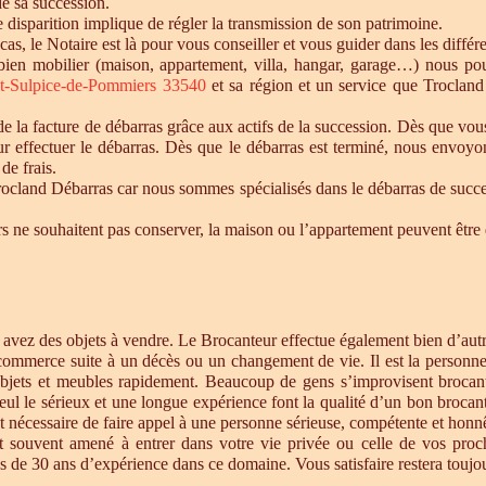
de sa succession.
te disparition implique de régler la transmission de son patrimoine.
 cas, le Notaire est là pour vous conseiller et vous guider dans les diffé
n bien mobilier (maison, appartement, villa, hangar, garage…) nous p
nt-Sulpice-de-Pommiers 33540
et sa région et un service que Troclan
 la facture de débarras grâce aux actifs de la succession. Dès que vou
r effectuer le débarras. Dès que le débarras est terminé, nous envoyon
de frais.
cland Débarras car nous sommes spécialisés dans le débarras de successi
tiers ne souhaitent pas conserver, la maison ou l’appartement peuvent êt
s avez des objets à vendre. Le Brocanteur effectue également bien d’au
 commerce suite à un décès ou un changement de vie. Il est la personne 
objets et meubles rapidement. Beaucoup de gens s’improvisent brocan
eul le sérieux et une longue expérience font la qualité d’un bon brocan
t nécessaire de faire appel à une personne sérieuse, compétente et honnê
st souvent amené à entrer dans votre vie privée ou celle de vos proc
 de 30 ans d’expérience dans ce domaine. Vous satisfaire restera toujour