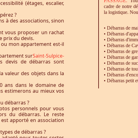
PASSAGE.
Tous
essibilité (étages, escalier,
cadre de notre d
la logistique. Nou
pérez ?
s à des associations, sinon
•
Débarras
de ma
nt vous proposer un rachat
•
Débarras
d'appa
e prix du devis.
•
Débarras
d'imm
 ou mon appartement est-il
•
Débarras
de Ca
•
Débarras
de gre
ppartement sur
Saint-Sulpice-
•
Débarras
de gar
os devis de débarras sont
• Débarras de su
•
Débarras
de tou
la valeur des objets dans la
•
Débarras
d'enco
•
Débarras
petit 
0 ans dans le domaine de
ous estimerons au mieux vos
du débarras ?
otos personnels pour vous
rs du débarras. Le reste
t est apporté en association
 types de débarras ?
l adapté pour toutes sortes