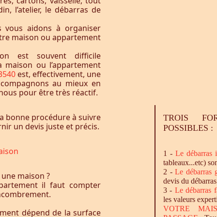
res, cartons, vaisselle, tout
n, l’atelier, le débarras de
 vous aidons à organiser
otre maison ou appartement
n est souvent difficile
la maison ou l’appartement
33540
est, effectivement, une
accompagnons au mieux en
ous pour être très réactif.
a bonne procédure à suivre
TROIS FO
ir un devis juste et précis.
POSSIBLES :
aison
1 -
Le
débarras
i
tableaux...etc) so
2 -
Le
débarras
g
 une maison ?
devis du débarras
artement il faut compter
3 -
Le
débarras
f
l’encombrement.
les valeurs expert
VOTRE MAI
ement dépend de la surface