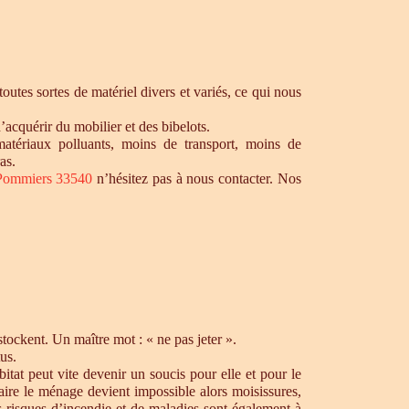
utes sortes de matériel divers et variés, ce qui nous
’acquérir du mobilier et des bibelots.
matériaux polluants, moins de transport, moins de
as.
-Pommiers 33540
n’hésitez pas à nous contacter. Nos
ockent. Un maître mot : « ne pas jeter ».
us.
tat peut vite devenir un soucis pour elle et pour le
aire le ménage devient impossible alors moisissures,
s risques d’incendie et de maladies sont également à