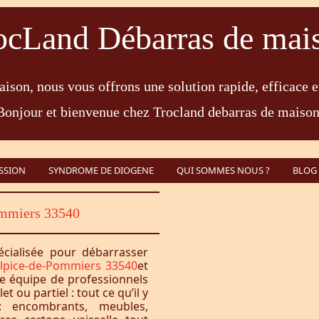
ocLand Débarras de mai
ison, nous vous offrons une solution rapide, efficace e
Bonjour et bienvenue chez Trocland debarras de maison
SSION
SYNDROME DE DIOGENE
QUI SOMMES NOUS ?
BLOG
ommiers 33540
écialisée pour débarrasser
ulpice-de-Pommiers 33540
et
e équipe de professionnels
 ou partiel : tout ce qu’il y
 encombrants, meubles,