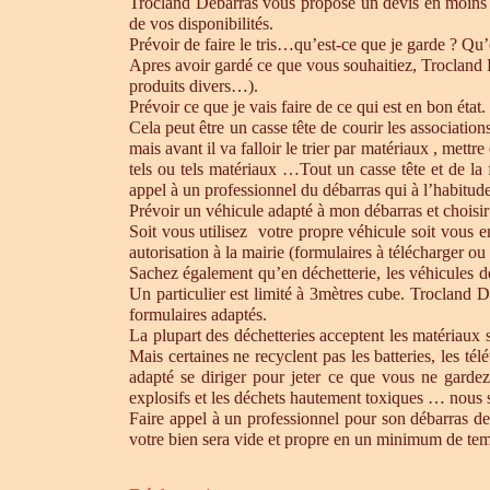
Trocland Débarras vous propose un devis en moins 
de vos disponibilités.
Prévoir de faire le tris…qu’est-ce que je garde ? Qu’
Apres avoir gardé ce que vous souhaitiez, Trocland Dé
produits divers…).
Prévoir ce que je vais faire de ce qui est en bon état. 
Cela peut être un casse tête de courir les association
mais avant il va falloir le trier par matériaux , mett
tels ou tels matériaux …Tout un casse tête et de la
appel à un professionnel du débarras qui à l’habitude 
Prévoir un véhicule adapté à mon débarras et choisir
Soit vous utilisez votre propre véhicule soit vous 
autorisation à la mairie (formulaires à télécharger o
Sachez également qu’en déchetterie, les véhicules d
Un particulier est limité à 3mètres cube. Trocland D
formulaires adaptés.
La plupart des déchetteries acceptent les matériaux s
Mais certaines ne recyclent pas les batteries, les t
adapté se diriger pour jeter ce que vous ne gardez
explosifs et les déchets hautement toxiques … nous 
Faire appel à un professionnel pour son débarras de
votre bien sera vide et propre en un minimum de te