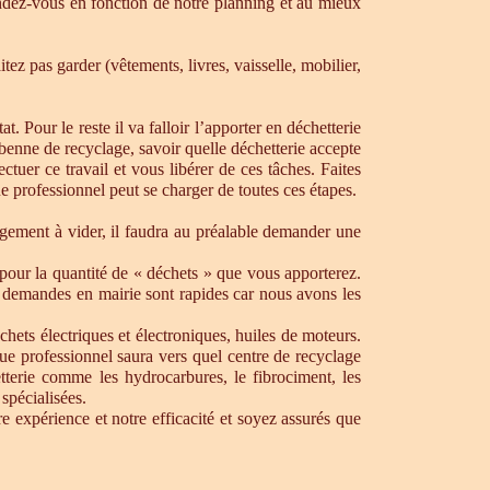
dez-vous en fonction de notre planning et au mieux
ez pas garder (vêtements, livres, vaisselle, mobilier,
. Pour le reste il va falloir l’apporter en déchetterie
e benne de recyclage, savoir quelle déchetterie accepte
uer ce travail et vous libérer de ces tâches. Faites
ue professionnel peut se charger de toutes ces étapes.
ogement à vider, il faudra au préalable demander une
pour la quantité de « déchets » que vous apporterez.
os demandes en mairie sont rapides car nous avons les
chets électriques et électroniques, huiles de moteurs.
que professionnel saura vers quel centre de recyclage
tterie comme les hydrocarbures, le fibrociment, les
spécialisées.
 expérience et notre efficacité et soyez assurés que