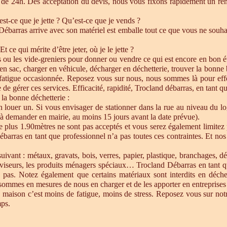
de 24h. Dés acceptation du devis, nous vous fixons rapidement un ren
est-ce que je jette ? Qu’est-ce que je vends ?
barras arrive avec son matériel est emballe tout ce que vous ne souhait
Et ce qui mérite d’être jeter, où je le jette ?
s ou les vide-greniers pour donner ou vendre ce qui est encore en bon état
re en sac, charger en véhicule, décharger en déchetterie, trouver la bonn
 fatigue occasionnée. Reposez vous sur nous, nous sommes là pour effect
de gérer ces services. Efficacité, rapidité, Trocland débarras, en tant q
 la bonne déchetterie :
en louer un. Si vous envisager de stationner dans la rue au niveau du l
u à demander en mairie, au moins 15 jours avant la date prévue).
e plus 1.90mètres ne sont pas acceptés et vous serez également limitez 
ébarras en tant que professionnel n’a pas toutes ces contraintes. Et n
uivant : métaux, gravats, bois, verres, papier, plastique, branchages, dé
éléviseurs, les produits ménagers spéciaux… Trocland Débarras en tant 
 pas. Notez également que certains matériaux sont interdits en déche
sommes en mesures de nous en charger et de les apporter en entreprises 
 maison c’est moins de fatigue, moins de stress. Reposez vous sur notre
mps.