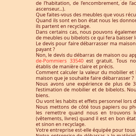
de l’habitation, de l’encombrement, de l’acc
ascenseur…).
Que faites-vous des meubles que vous récu
Quand ils sont en bon état nous les donnon
ils partent en recyclage.
Dans certains cas, nous pouvons égaleme
de meubles ou bibelots ce qui fera baisser l
Le devis pour faire débarrasser ma maison
payant ?
Non, le devis du débarras de maison ou a
de-Pommiers 33540
est gratuit. Tous n
établis de manière claire et précis.
Comment calculer la valeur du mobilier et 
maison que je souhaite faire débarrasser ?
Nous avons une expérience de plus de 3
l’estimation de mobilier et de bibelots. N
biens.
Ou vont les habits et effets personnel lors 
Nous mettons de côté tous papiers ou ph
les remettre quand nous en trouvons lo
(vêtements, livres) quand il est en bon éta
et sinon en recyclage.
Votre entreprise est-elle équipée pour tous
Notre entreprise de débarras a le matèrie