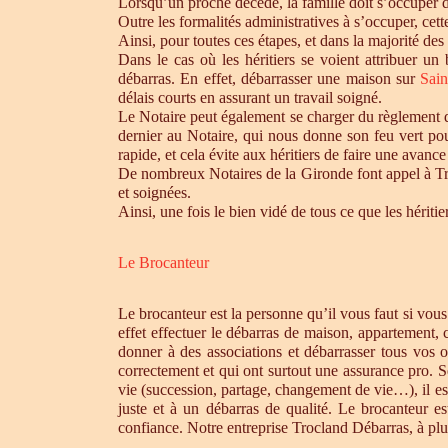
Lorsqu’un proche décède, la famille doit s’occuper 
Outre les formalités administratives à s’occuper, cet
Ainsi, pour toutes ces étapes, et dans la majorité des
Dans le cas où les héritiers se voient attribuer u
débarras. En effet, débarrasser une maison sur
Sai
délais courts en assurant un travail soigné.
Le Notaire peut également se charger du règlement de
dernier au Notaire, qui nous donne son feu vert pou
rapide, et cela évite aux héritiers de faire une avance 
De nombreux Notaires de la Gironde font appel à Tro
et soignées.
Ainsi, une fois le bien vidé de tous ce que les héri
Le Brocanteur
Le brocanteur est la personne qu’il vous faut si vou
effet effectuer le débarras de maison, appartement,
donner à des associations et débarrasser tous vos 
correctement et qui ont surtout une assurance pro. S
vie (succession, partage, changement de vie…), il es
juste et à un débarras de qualité. Le brocanteur e
confiance. Notre entreprise Trocland Débarras, à plus